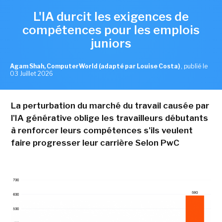
L'IA durcit les exigences de
compétences pour les emplois
juniors
Agam Shah, ComputerWorld (adapté par Louise Costa)
,
publié le
03 Juillet 2026
La perturbation du marché du travail causée par
l'IA générative oblige les travailleurs débutants
à renforcer leurs compétences s'ils veulent
faire progresser leur carrière Selon PwC