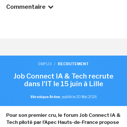
Commentaire
EMPLOI
/
RECRUTEMENT
Job Connect IA & Tech recrute
dans l'IT le 15 juin à Lille
Véronique Arène
,
publié le 20 Mai 2026
Pour son premier cru, le forum Job Connect IA &
Tech piloté par l'Apec Hauts-de-France propose