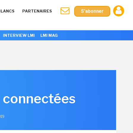
S'abonner
BLANCS
PARTENAIRES
INTERVIEW LMI
LMI MAG
es connectées
019