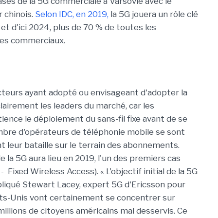
ses de la 5G commerciale à Varsovie avec le
 chinois.
Selon IDC, en 2019,
la 5G jouera un rôle clé
 et d'ici 2024, plus de 70 % de toutes les
ges commerciaux.
acteurs ayant adopté ou envisageant d'adopter la
lairement les leaders du marché, car les
nce le déploiement du sans-fil fixe avant de se
mbre d'opérateurs de téléphonie mobile se sont
t leur bataille sur le terrain des abonnements.
de la 5G aura lieu en 2019, l'un des premiers cas
- Fixed Wireless Access). « L'objectif initial de la 5G
xpliqué Stewart Lacey, expert 5G d'Ericsson pour
tats-Unis vont certainement se concentrer sur
 millions de citoyens américains mal desservis. Ce