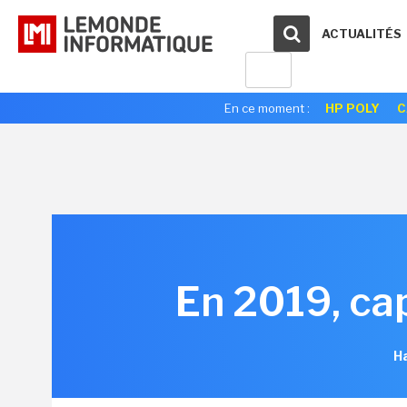
ACTUALITÉS
En ce moment :
HP POLY
C
En 2019, cap
Ha