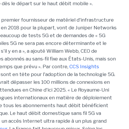
 dès le départ sur le haut débit mobile ».
 le premier fournisseur de matériel d'infrastructure
 en 2018 pour la plupart, vont de Juniper Networks
a beaucoup de tests 5G et de demandes de « 5G
obiles 5G ne sera pas encore déterminante et le
'il y en a », a ajouté William Webb, CEO de
es abonnés au sans-fil fixe aux États-Unis, mais son
emps que prévu ». Par contre,
CCS Insights
 sont en tête pour l'adoption de la technologie 5G.
devrait dépasser les 100 millions de connexions en
attendues en Chine d'ici 2025. « Le Royaume-Uni
logues internationaux en matière de déploiement
de tous les abonnements haut débit bénéficient
que. Le haut débit domestique sans fil 5G va
un accès Internet ultra rapide à un plus grand
teur
. La France fait beaucoup mieux. Selon les