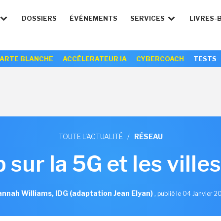
DOSSIERS
ÉVÉNEMENTS
SERVICES
LIVRES-
ARTE BLANCHE
ACCÉLERATEUR IA
CYBERCOACH
TESTS
TOUTE L'ACTUALITÉ
/
RÉSEAU
 sur la 5G et les vill
nnah Williams, IDG (adaptation Jean Elyan)
,
publié le 04 Janvier 2