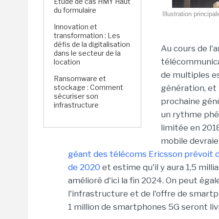
Étude de cas HMY Haut
du formulaire
Illustration princi
Innovation et
transformation : Les
défis de la digitalisation
Au cours de l'
dans le secteur de la
télécommunicat
location
de multiples e
Ransomware et
stockage : Comment
génération, et 
sécuriser son
prochaine géné
infrastructure
un rythme phén
limitée en 201
mobile devrai
géant des télécoms Ericsson prévoit 
de 2020
et estime qu'il y aura 1,5 mi
amélioré d'ici la fin 2024. On peut é
l'infrastructure et de l'offre de smart
1 million de smartphones 5G seront livré