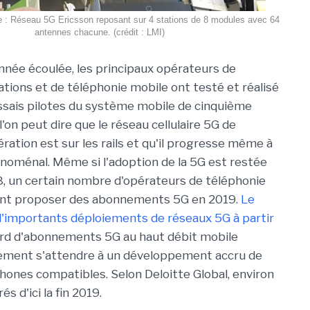
pale : Réseau 5G Ericsson reposant sur 4 stations de 8 modules avec 64
antennes chacune. (crédit : LMI)
année écoulée, les principaux opérateurs de
ions et de téléphonie mobile ont testé et réalisé
ssais pilotes du système mobile de cinquième
l'on peut dire que le réseau cellulaire 5G de
ration est sur les rails et qu'il progresse même à
oménal. Même si l'adoption de la 5G est restée
8, un certain nombre d'opérateurs de téléphonie
ent proposer des abonnements 5G en 2019.
Le
d'importants déploiements de réseaux 5G à partir
lliard d'abonnements 5G au haut débit mobile
galement s'attendre à un développement accru de
phones compatibles. Selon Deloitte Global, environ
s d'ici la fin 2019.