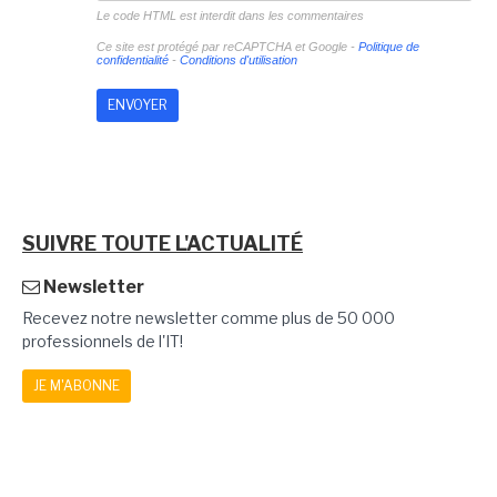
Le code HTML est interdit dans les commentaires
Ce site est protégé par reCAPTCHA et Google -
Politique de
confidentialité
-
Conditions d'utilisation
SUIVRE TOUTE L'ACTUALITÉ
Newsletter
Recevez notre newsletter comme plus de 50 000
professionnels de l'IT!
JE M'ABONNE