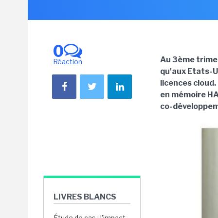
0
Au 3ème trimes
Réaction
qu'aux Etats-Un
licences cloud
en mémoire HAN
co-développem
LIVRES BLANCS
Étude de cas : l'impact