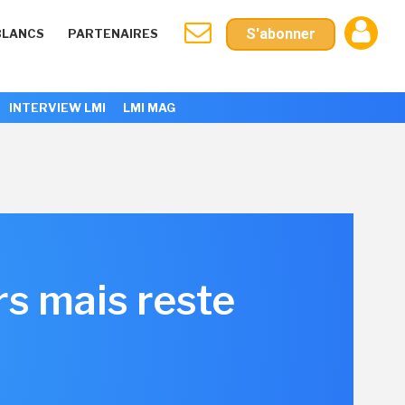
S'abonner
BLANCS
PARTENAIRES
INTERVIEW LMI
LMI MAG
s mais reste