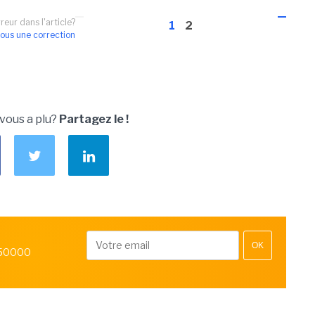
reur dans l'article?
1
2
ous une correction
 vous a plu?
Partagez le !
OK
 50000