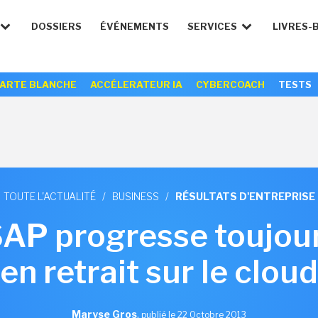
DOSSIERS
ÉVÉNEMENTS
SERVICES
LIVRES-
ARTE BLANCHE
ACCÉLERATEUR IA
CYBERCOACH
TESTS
TOUTE L'ACTUALITÉ
/
BUSINESS
/
RÉSULTATS D'ENTREPRISE
SAP progresse toujour
en retrait sur le cloud
Maryse Gros
,
publié le 22 Octobre 2013