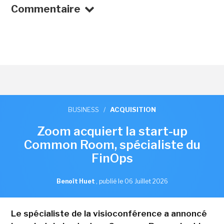
Commentaire
BUSINESS
/
ACQUISITION
Zoom acquiert la start-up
Common Room, spécialiste du
FinOps
Benoît Huet
,
publié le 06 Juillet 2026
Le spécialiste de la visioconférence a annoncé