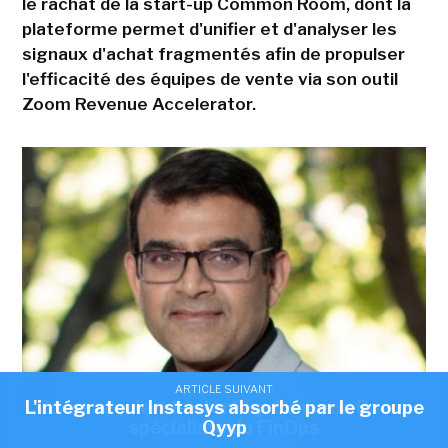
le rachat de la start-up Common Room, dont la
plateforme permet d'unifier et d'analyser les
signaux d'achat fragmentés afin de propulser
l'efficacité des équipes de vente via son outil
Zoom Revenue Accelerator.
ARTICLE SUIVANT
ARTICLE SUIVANT
L'intégrateur Instasys absorbé par le groupe
Zoom acquiert la start-up Common Room,
spécialiste du FinOps
Qyyp
« Le rachat de Common Room nous permet détendre le système
d'action de Zoom en amont, en combinant un contexte enrichi sur la