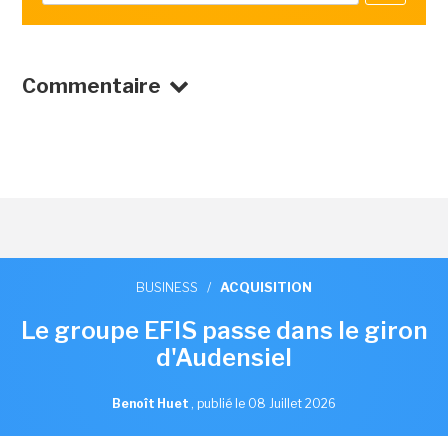
Commentaire
BUSINESS
/
ACQUISITION
Le groupe EFIS passe dans le giron
d'Audensiel
Benoît Huet
,
publié le 08 Juillet 2026