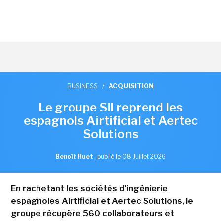
BUSINESS
/
ACQUISITION
Le groupe SII reprend les
espagnols Airtificial et Aertec
Solutions
Benoît Huet
,
publié le 08 Juillet 2026
En rachetant les sociétés d'ingénierie
espagnoles Airtificial et Aertec Solutions, le
groupe récupère 560 collaborateurs et