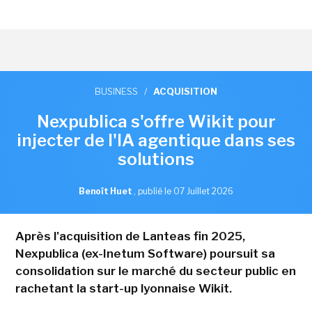
BUSINESS
/
ACQUISITION
Nexpublica s'offre Wikit pour
injecter de l'IA agentique dans ses
solutions
Benoît Huet
,
publié le 07 Juillet 2026
Après l'acquisition de Lanteas fin 2025,
Nexpublica (ex-Inetum Software) poursuit sa
consolidation sur le marché du secteur public en
rachetant la start-up lyonnaise Wikit.