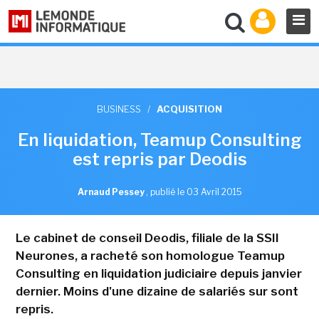
BUSINESS
/
ACQUISITION
En liquidation, Teamup Consulting
est repris par Deodis
Arnaud Pessey
,
publié le 03 Avril 2015
Le cabinet de conseil Deodis, filiale de la SSII
Neurones, a racheté son homologue Teamup
Consulting en liquidation judiciaire depuis janvier
dernier. Moins d'une dizaine de salariés sur sont
repris.