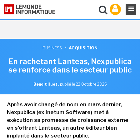
BUSINESS
/
ACQUISITION
En rachetant Lanteas, Nexpublica
se renforce dans le secteur public
Benoît Huet
,
publié le 22 Octobre 2025
Après avoir changé de nom en mars dernier,
Nexpublica (ex Inetum Software) met à
exécution sa promesse de croissance externe
en s'offrant Lanteas, un autre éditeur bien
implanté dans le secteur public.