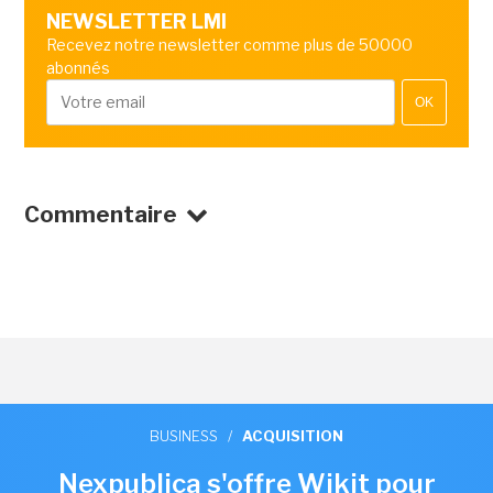
NEWSLETTER LMI
Recevez notre newsletter comme plus de 50000
abonnés
OK
Commentaire
BUSINESS
/
ACQUISITION
Nexpublica s'offre Wikit pour