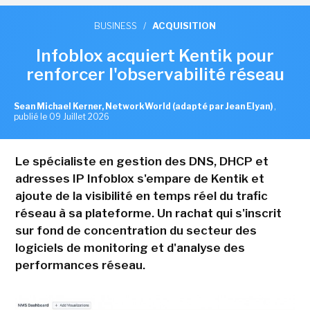
BUSINESS
/
ACQUISITION
Infoblox acquiert Kentik pour
renforcer l'observabilité réseau
Sean Michael Kerner, NetworkWorld (adapté par Jean Elyan)
,
publié le 09 Juillet 2026
Le spécialiste en gestion des DNS, DHCP et
adresses IP Infoblox s'empare de Kentik et
ajoute de la visibilité en temps réel du trafic
réseau à sa plateforme. Un rachat qui s'inscrit
sur fond de concentration du secteur des
logiciels de monitoring et d'analyse des
performances réseau.