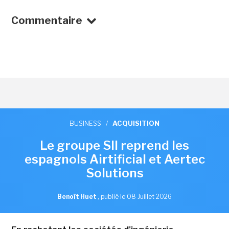
Commentaire
BUSINESS
/
ACQUISITION
Le groupe SII reprend les
espagnols Airtificial et Aertec
Solutions
Benoît Huet
,
publié le 08 Juillet 2026