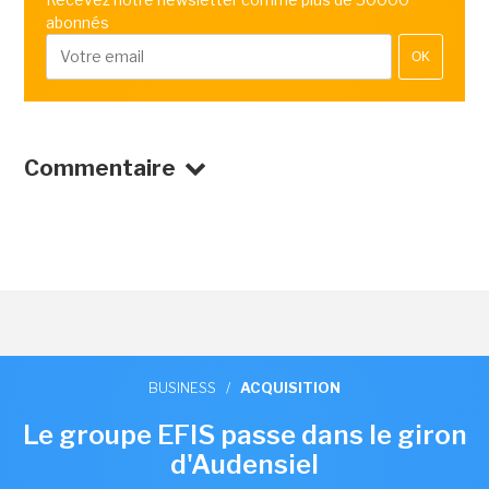
abonnés
OK
Commentaire
BUSINESS
/
ACQUISITION
Le groupe EFIS passe dans le giron
d'Audensiel