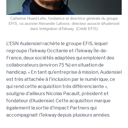
Catherine Huard-Lefin, fondatrice et directrice générale du groupe
EFIS, va assister Alexandre Lafosse, directeur associé dAudensiel
dans lintégration diTekway. (Crédit EFIS)
L'ESN Audensiel rachète le groupe EFIS, lequel
regroupe iTekway Occitanie et iTekway Île-de-
France, deux sociétés adaptées qui emploient des
collaborateurs (environ 75 %) en situation de
handicap. « En tant qu'entreprise à mission, Audensiel
est très attachée à l'inclusion par le numérique, ce
qui rend cette acquisition très différenciante »,
souligne d'ailleurs Nicolas Pacault, président et
fondateur d'Audensiel. Cette acquisition marque
également la sortie d'Impact Partners qui
accompagnait iTekway depuis plusieurs années.