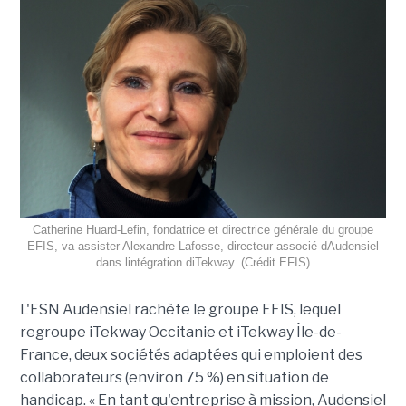
Catherine Huard-Lefin, fondatrice et directrice générale du groupe
EFIS, va assister Alexandre Lafosse, directeur associé dAudensiel
dans lintégration diTekway. (Crédit EFIS)
L'ESN Audensiel rachète le groupe EFIS, lequel
regroupe iTekway Occitanie et iTekway Île-de-
France, deux sociétés adaptées qui emploient des
collaborateurs (environ 75 %) en situation de
handicap. « En tant qu'entreprise à mission, Audensiel