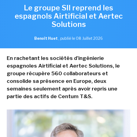
Le groupe SII reprend les
espagnols Airtificial et Aertec
Solutions
Benoît Huet
,
publié le 08 Juillet 2026
En rachetant les sociétés d'ingénierie
espagnoles Airtificial et Aertec Solutions, le
groupe récupère 560 collaborateurs et
consolide sa présence en Europe, deux
semaines seulement après avoir repris une
partie des actifs de Centum T&S.