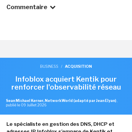
Commentaire
BUSINESS
/
ACQUISITION
Infoblox acquiert Kentik pour
renforcer l'observabilité réseau
Sean Michael Kerner, NetworkWorld (adapté par Jean Elyan)
,
publié le 09 Juillet 2026
Le spécialiste en gestion des DNS, DHCP et
adresses IP Infoblox s'empare de Kentik et