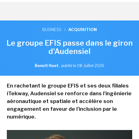
BUSINESS
/
ACQUISITION
Le groupe EFIS passe dans le giron
d'Audensiel
Benoît Huet
,
publié le 08 Juillet 2026
En rachetant le groupe EFIS et ses deux filiales
iTekway, Audensiel se renforce dans l'ingénierie
aéronautique et spatiale et accélère son
engagement en faveur de l'inclusion par le
numérique.