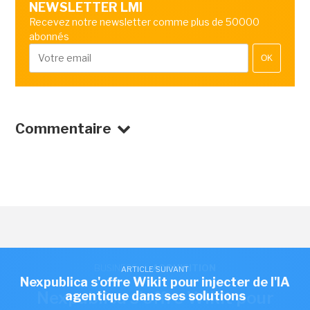
NEWSLETTER LMI
Recevez notre newsletter comme plus de 50000
abonnés
OK
Commentaire
BUSINESS
/
ACQUISITION
ARTICLE SUIVANT
Nexpublica s'offre Wikit pour injecter de l'IA
Nexpublica s'offre Wikit pour
agentique dans ses solutions