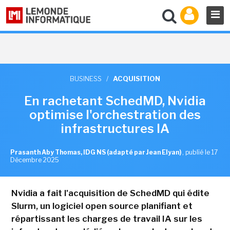
BUSINESS
/
ACQUISITION
En rachetant SchedMD, Nvidia
optimise l'orchestration des
infrastructures IA
Prasanth Aby Thomas, IDG NS (adapté par Jean Elyan)
,
publié le 17
Décembre 2025
Nvidia a fait l'acquisition de SchedMD qui édite
Slurm, un logiciel open source planifiant et
répartissant les charges de travail IA sur les