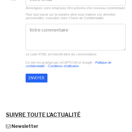
Renseignez votre email pour être prévenu d'un nouveau commentaire
Pour tout savoir sur la manière dont nous traitons vos données
personnelles, consultez notre
Charte de Confidentialité.
Le code HTML est interdit dans les commentaires
Ce site est protégé par reCAPTCHA et Google -
Politique de
confidentialité
-
Conditions d'utilisation
SUIVRE TOUTE L'ACTUALITÉ
Newsletter