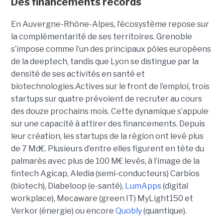
Des financements records
En Auvergne-Rhône-Alpes, l’écosystème repose sur
la complémentarité de ses territoires. Grenoble
s’impose comme l’un des principaux pôles européens
de la deeptech, tandis que Lyon se distingue par la
densité de ses activités en santé et
biotechnologies.Actives sur le front de l’emploi, trois
startups sur quatre prévoient de recruter au cours
des douze prochains mois. Cette dynamique s’appuie
sur une capacité à attirer des financements. Depuis
leur création, les startups de la région ont levé plus
de 7 Md€. Plusieurs d’entre elles figurent en tête du
palmarès avec plus de 100 M€ levés, à l’image de la
fintech Agicap, Aledia (semi-conducteurs) Carbios
(biotech), Diabeloop (e-santé),
LumApps
(digital
workplace), Mecaware (green IT) MyLight150 et
Verkor (énergie) ou encore
Quobly
(quantique).