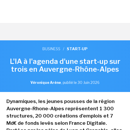
BUSINESS
/
START-UP
L'IA à l'agenda d'une start-up sur
trois en Auvergne-Rhône-Alpes
Véronique Arène
,
publié le 30 Juin 2026
Dynamiques, les jeunes pousses de la région
Auvergne-Rhone-Alpes représentent 1 300
structures, 20 000 créations d'emplois et 7
Md€ de fonds levés selon France Digitale.