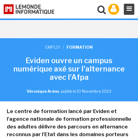
EMPLOI
/
FORMATION
Eviden ouvre un campus
numérique axé sur l'alternance
avec l'Afpa
Véronique Arène
,
publié le 10 Novembre 2023
Le centre de formation lancé par Eviden et
l'agence nationale de formation professionnelle
des adultes délivre des parcours en alternance
reconnus par l'Etat dans les domaines porteurs