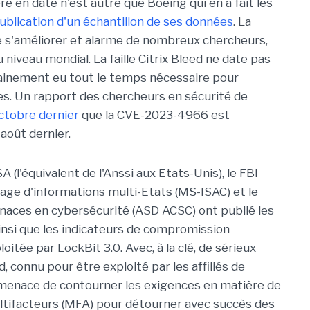
e en date n'est autre que Boeing qui en a fait les
ublication d'un échantillon de ses données
. La
e s'améliorer et alarme de nombreux chercheurs,
niveau mondial. La faille Citrix Bleed ne date pas
tainement eu tout le temps nécessaire pour
tes. Un rapport des chercheurs en sécurité de
octobre dernier
que la CVE-2023-4966 est
'août dernier.
ISA (l'équivalent de l'Anssi aux Etats-Unis), le FBI
rtage d'informations multi-Etats (MS-ISAC) et le
naces en cybersécurité (ASD ACSC) ont publié les
insi que les indicateurs de compromission
ée par LockBit 3.0. Avec, à la clé, de sérieux
d, connu pour être exploité par les affiliés de
 menace de contourner les exigences en matière de
ltifacteurs (MFA) pour détourner avec succès des