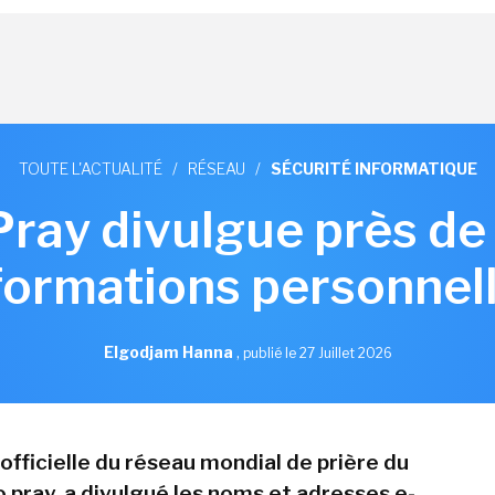
TOUTE L'ACTUALITÉ
/
RÉSEAU
/
SÉCURITÉ INFORMATIQUE
 Pray divulgue près d
formations personnel
Elgodjam Hanna
,
publié le 27 Juillet 2026
 officielle du réseau mondial de prière du
o pray, a divulgué les noms et adresses e-