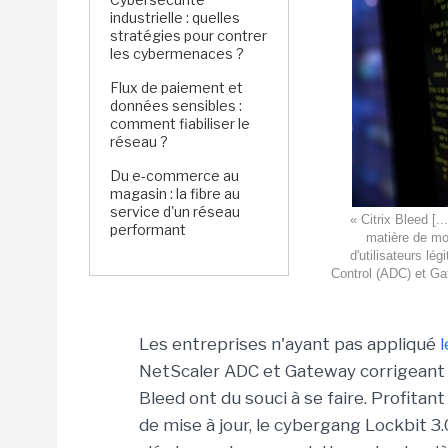
industrielle : quelles
stratégies pour contrer
les cybermenaces ?
Flux de paiement et
données sensibles :
comment fiabiliser le
réseau ?
Du e-commerce au
magasin : la fibre au
service d'un réseau
« Citrix Bleed [
performant
matière de mo
d'utilisateurs lé
Control (ADC) et Gat
Les entreprises n'ayant pas appliqué
l
NetScaler ADC et Gateway corrigeant en
Bleed ont du souci à se faire. Profitan
de mise à jour, le cybergang Lockbit 3.