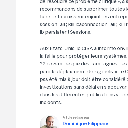
de résoudre ce problème critique », a al
recommandons de supprimer toutes les
faire, le fournisseur enjoint les entrep
session -all ; kill icaconnection -all ; kil
lb persistentSessions.
Aux Etats-Unis, le CISA a informé envi
la faille pour protéger leurs systèmes.
22 novembre que des campagnes d'ex
pour le déploiement de logiciels. « Le
pas été mis à jour doit être considéré
investigations sans délai en s'appuya
dans les différentes publications », pr
incidents.
Article rédigé par
Dominique Filippone