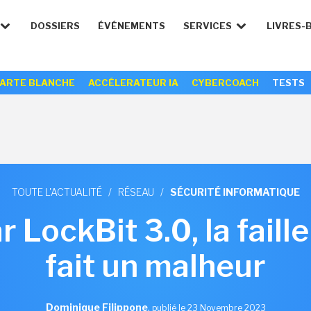
DOSSIERS
ÉVÉNEMENTS
SERVICES
LIVRES-
ARTE BLANCHE
ACCÉLERATEUR IA
CYBERCOACH
TESTS
TOUTE L'ACTUALITÉ
/
RÉSEAU
/
SÉCURITÉ INFORMATIQUE
 LockBit 3.0, la faill
fait un malheur
Dominique Filippone
,
publié le 23 Novembre 2023