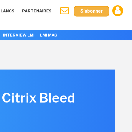
S'abonner
BLANCS
PARTENAIRES
INTERVIEW LMI
LMI MAG
e Citrix Bleed