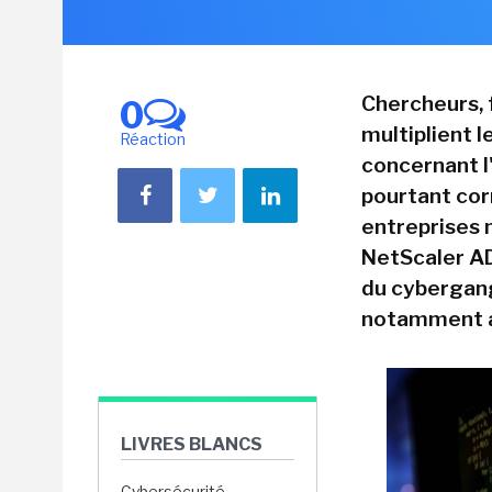
Chercheurs, 
0
multiplient l
Réaction
concernant l
pourtant corr
entreprises 
NetScaler AD
du cybergang
notamment a
LIVRES BLANCS
Cybersécurité