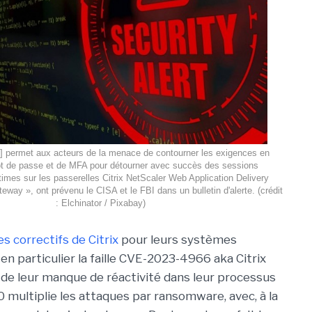
...] permet aux acteurs de la menace de contourner les exigences en
t de passe et de MFA pour détourner avec succès des sessions
gitimes sur les passerelles Citrix NetScaler Web Application Delivery
eway », ont prévenu le CISA et le FBI dans un bulletin d'alerte. (crédit
: Elchinator / Pixabay)
es correctifs de Citrix
pour leurs systèmes
 particulier la faille CVE-2023-4966 aka Citrix
t de leur manque de réactivité dans leur processus
0 multiplie les attaques par ransomware, avec, à la