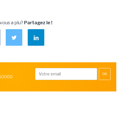
 vous a plu?
Partagez le !
OK
 50000