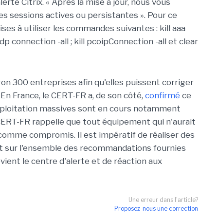
erté Citrix. « Après la mise à jour, nous vous
 sessions actives ou persistantes ». Pour ce
rises à utiliser les commandes suivantes : kill aaa
l rdp connection -all ; kill pcoipConnection -all et clear
ron 300 entreprises afin qu'elles puissent corriger
 En France, le CERT-FR a, de son côté,
confirmé
ce
ploitation massives sont en cours notamment
 CERT-FR rappelle que tout équipement qui n'aurait
 comme compromis. Il est impératif de réaliser des
nt sur l'ensemble des recommandations fournies
évient le centre d'alerte et de réaction aux
Une erreur dans l'article?
Proposez-nous une correction