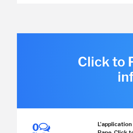
Click to
in
L'application
0
Pape, Click t