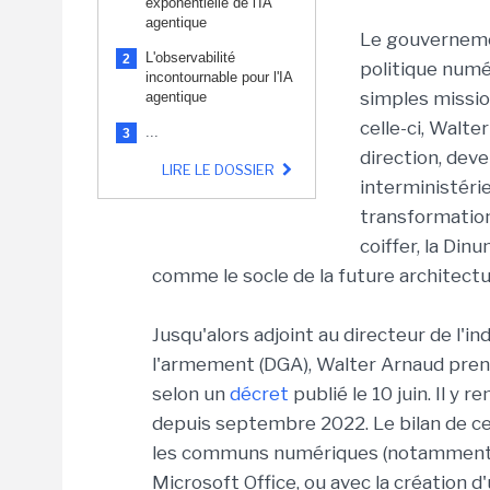
exponentielle de l'IA
agentique
Le gouvernemen
L'observabilité
2
politique numér
incontournable pour l'IA
simples missio
agentique
celle-ci, Walte
...
3
direction, dev
LIRE LE DOSSIER
interministérie
transformation
coiffer, la Din
comme le socle de la future architectu
Jusqu'alors adjoint au directeur de l'i
l'armement (DGA), Walter Arnaud prendr
selon un
décret
publié le 10 juin. Il y
depuis septembre 2022. Le bilan de c
les communs numériques (notamment a
Microsoft Office, ou avec la création d