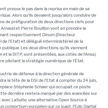
t presse le pas dans la reprise en main de sa
ique. Alors qu'ils devaient jusqu'alors conduire de
ns de préfiguration de deux directions clefs pour
r Arnaud et Pierre Bouillon vont en prendre la
enant respectivement Dinum (Directeur
l de l'Etat) et délégué interministériel de la
 publique. Les deux directions qu'ils viennent
um et la DITP, sont présentées, aux côtés de l'Anssi,
re pilotant la stratégie numérique de l'État.
ndustrie de défense à la direction générale de
a la tête de la DSI de l'Etat à compter du 24 juin,
 remplace Stéphanie Schaer qui occupait ce poste
ette dernière restera marqué par des avancées sur
vec LaSuite, une alternative Open Source à
'un consortium européen sur ce sujet, l'Edic Digital