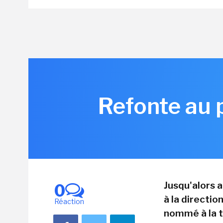
Refonte au p
Jusqu'alors a
0
à la directi
Réaction
nommé à la tê