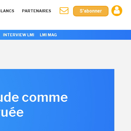
S'abonner
BLANCS
PARTENAIRES
INTERVIEW LMI
LMI MAG
itude comme
guée