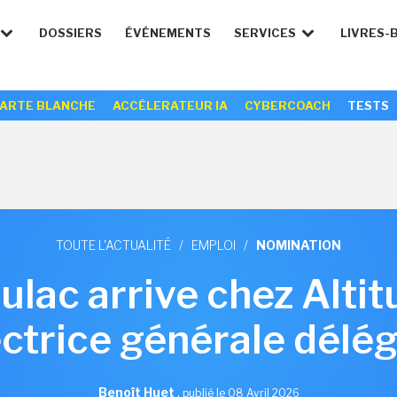
DOSSIERS
ÉVÉNEMENTS
SERVICES
LIVRES-
ARTE BLANCHE
ACCÉLERATEUR IA
CYBERCOACH
TESTS
TOUTE L'ACTUALITÉ
/
EMPLOI
/
NOMINATION
ulac arrive chez Alt
ectrice générale délé
Benoît Huet
,
publié le 08 Avril 2026