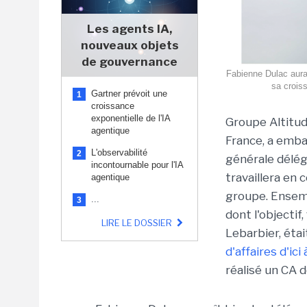
Les agents IA,
nouveaux objets
de gouvernance
Fabienne Dulac aura
sa crois
Gartner prévoit une
1
croissance
exponentielle de l'IA
Groupe Altitud
agentique
France, a emba
L'observabilité
2
générale délégu
incontournable pour l'IA
travaillera en
agentique
groupe. Ensemb
...
3
dont l'objecti
LIRE LE DOSSIER
Lebarbier, éta
d'affaires d'ici
réalisé un CA d