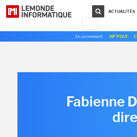
ACTUALITÉS
En ce moment :
HP POLY
C
Fabienne D
dir