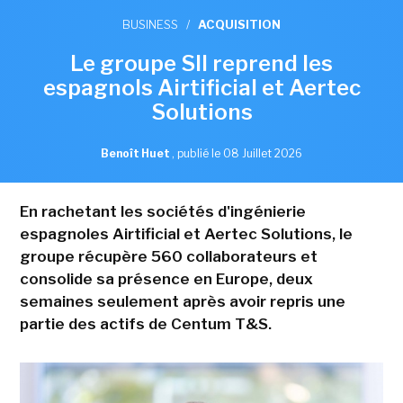
BUSINESS
/
ACQUISITION
Le groupe SII reprend les
espagnols Airtificial et Aertec
Solutions
Benoît Huet
,
publié le 08 Juillet 2026
En rachetant les sociétés d'ingénierie
espagnoles Airtificial et Aertec Solutions, le
groupe récupère 560 collaborateurs et
consolide sa présence en Europe, deux
semaines seulement après avoir repris une
partie des actifs de Centum T&S.