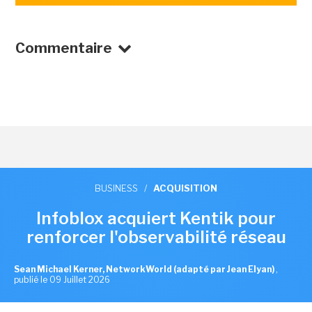
Commentaire
BUSINESS
/
ACQUISITION
Infoblox acquiert Kentik pour
renforcer l'observabilité réseau
Sean Michael Kerner, NetworkWorld (adapté par Jean Elyan)
,
publié le 09 Juillet 2026