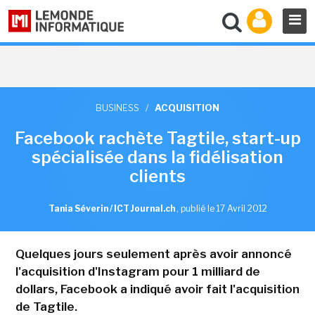
BUSINESS
/
ACQUISITION
Facebook rachète Tagtile, start-up
spécialisée dans la fidélisation
clients
Tania Séverin / ICT Journal.ch
,
publié le 17 Avril 2012
Quelques jours seulement après avoir annoncé
l'acquisition d'Instagram pour 1 milliard de
dollars, Facebook a indiqué avoir fait l'acquisition
de Tagtile.