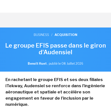
BUSINESS
/
ACQUISITION
Le groupe EFIS passe dans le giron
d'Audensiel
Benoît Huet
,
publié le 08 Juillet 2026
En rachetant le groupe EFIS et ses deux filiales
iTekway, Audensiel se renforce dans l'ingénierie
aéronautique et spatiale et accélère son
engagement en faveur de l'inclusion par le
numérique.