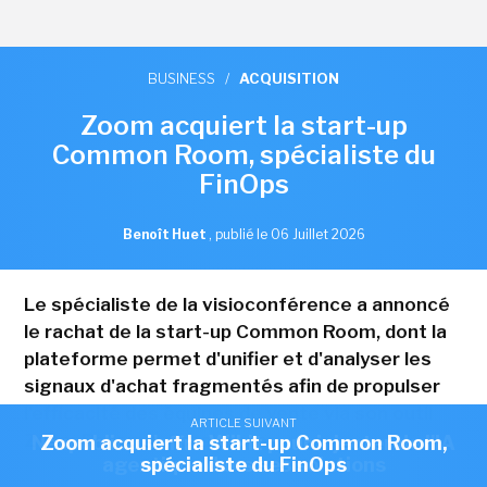
BUSINESS
/
ACQUISITION
Zoom acquiert la start-up
Common Room, spécialiste du
FinOps
Benoît Huet
,
publié le 06 Juillet 2026
Le spécialiste de la visioconférence a annoncé
le rachat de la start-up Common Room, dont la
plateforme permet d'unifier et d'analyser les
signaux d'achat fragmentés afin de propulser
l'efficacité des équipes de vente via son outil
ARTICLE SUIVANT
ARTICLE SUIVANT
Zoom Revenue Accelerator.
Nexpublica s'offre Wikit pour injecter de l'IA
Zoom acquiert la start-up Common Room,
agentique dans ses solutions
spécialiste du FinOps