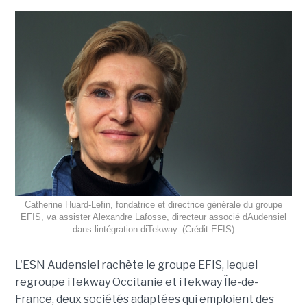
Catherine Huard-Lefin, fondatrice et directrice générale du groupe
EFIS, va assister Alexandre Lafosse, directeur associé dAudensiel
dans lintégration diTekway. (Crédit EFIS)
L'ESN Audensiel rachète le groupe EFIS, lequel
regroupe iTekway Occitanie et iTekway Île-de-
France, deux sociétés adaptées qui emploient des