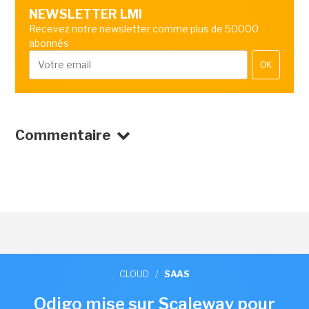
NEWSLETTER LMI
Recevez notre newsletter comme plus de 50000
abonnés
OK
Commentaire
CLOUD
/
SAAS
Odigo mise sur Scaleway pour