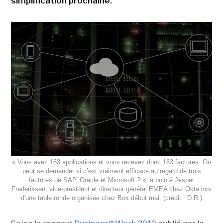
simplification prochaine.
« Vous avez 163 applications et vous recevez donc 163 factures. On
peut se demander si c’est vraiment efficace au regard de trois
factures de SAP, Oracle et Microsoft ? », a pointé Jesper
Frederiksen, vice-président et directeur général EMEA chez Okta lors
d'une table ronde organisée chez Box début mai. (crédit : D.R.)