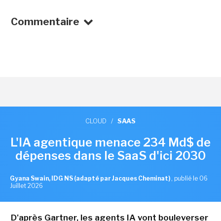
Commentaire
CLOUD
/
SAAS
L'IA agentique menace 234 Md$ de
dépenses dans le SaaS d'ici 2030
Gyana Swain, IDG NS (adapté par Jacques Cheminat)
,
publié le 06
Juillet 2026
D'après Gartner, les agents IA vont bouleverser