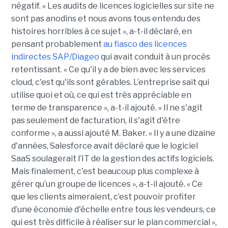
négatif. « Les audits de licences logicielles sur site ne
sont pas anodins et nous avons tous entendu des
histoires horribles à ce sujet », a-t-il déclaré, en
pensant probablement
au fiasco des licences
indirectes SAP/Diageo
qui avait conduit à un procès
retentissant. « Ce qu'il y a de bien avec les services
cloud, c'est qu'ils sont gérables. L’entreprise sait qui
utilise quoi et où, ce qui est très appréciable en
terme de transparence », a-t-il ajouté. « Il ne s'agit
pas seulement de facturation, il s'agit d'être
conforme », a aussi ajouté M. Baker. « Il y a une dizaine
d'années, Salesforce avait déclaré que le logiciel
SaaS soulagerait l’IT de la gestion des actifs logiciels.
Mais finalement, c'est beaucoup plus complexe à
gérer qu’un groupe de licences », a-t-il ajouté. « Ce
que les clients aimeraient, c’est pouvoir profiter
d’une économie d'échelle entre tous les vendeurs, ce
qui est très difficile à réaliser sur le plan commercial »,