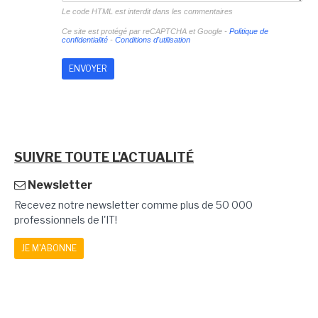
Le code HTML est interdit dans les commentaires
Ce site est protégé par reCAPTCHA et Google -
Politique de
confidentialité
-
Conditions d'utilisation
SUIVRE TOUTE L'ACTUALITÉ
Newsletter
Recevez notre newsletter comme plus de 50 000
professionnels de l'IT!
JE M'ABONNE