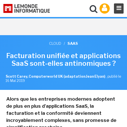
CLOUD
/
SAAS
Facturation unifiée et applications
SaaS sont-elles antinomiques ?
Scott Carey, Computerworld UK (adaptation Jean Elyan)
,
publié le
16 Mai 2019
Alors que les entreprises modernes adoptent
de plus en plus d'applications SaaS, la
facturation et la conformité deviennent
incroyablement complexes, sans promesse de