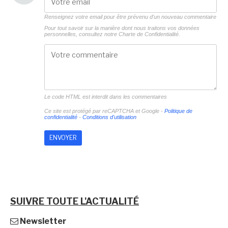
Renseignez votre email pour être prévenu d'un nouveau commentaire
Pour tout savoir sur la manière dont nous traitons vos données
personnelles, consultez notre
Charte de Confidentialité.
Le code HTML est interdit dans les commentaires
Ce site est protégé par reCAPTCHA et Google -
Politique de
confidentialité
-
Conditions d'utilisation
SUIVRE TOUTE L'ACTUALITÉ
Newsletter