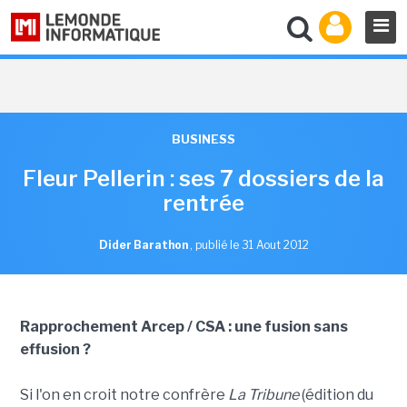
BUSINESS
Fleur Pellerin : ses 7 dossiers de la
rentrée
Dider Barathon
,
publié le 31 Aout 2012
Rapprochement Arcep / CSA : une fusion sans
effusion ?
Si l'on en croit notre confrère
La Tribune
(édition du