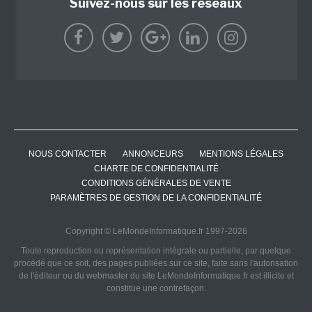
Suivez-nous sur les réseaux
NOUS CONTACTER
ANNONCEURS
MENTIONS LÉGALES
CHARTE DE CONFIDENTIALITÉ
CONDITIONS GÉNÉRALES DE VENTE
PARAMÈTRES DE GESTION DE LA CONFIDENTIALITÉ
Copyright © LeMondeInformatique.fr 1997-2026
Toute reproduction ou représentation intégrale ou partielle, par quelque
procédé que ce soit, des pages publiées sur ce site, faite sans l'autorisation
de l'éditeur ou du webmaster du site LeMondeInformatique.fr est illicite et
constitue une contrefaçon.