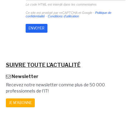
Le code HTML est interdit dans les commentaires
Ce site est protégé par reCAPTCHA et Google -
Politique de
confidentialité
-
Conditions d'utilisation
SUIVRE TOUTE L'ACTUALITÉ
Newsletter
Recevez notre newsletter comme plus de 50 000
professionnels de l'IT!
JE M'ABONNE