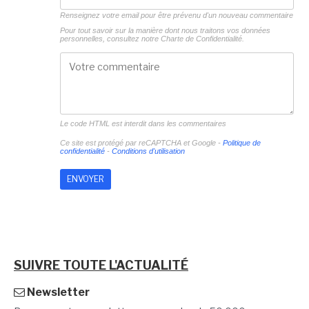
Renseignez votre email pour être prévenu d'un nouveau commentaire
Pour tout savoir sur la manière dont nous traitons vos données
personnelles, consultez notre
Charte de Confidentialité.
Le code HTML est interdit dans les commentaires
Ce site est protégé par reCAPTCHA et Google -
Politique de
confidentialité
-
Conditions d'utilisation
SUIVRE TOUTE L'ACTUALITÉ
Newsletter