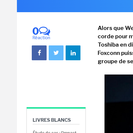
Alors que Wes
0
corde pour m
Réaction
Toshiba en di
Foxconn puis
groupe de se
LIVRES BLANCS
Étude de cas : l'impact