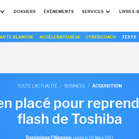
DOSSIERS
ÉVÉNEMENTS
SERVICES
LIVRES-
ARTE BLANCHE
ACCÉLERATEUR IA
CYBERCOACH
TESTS
TOUTE L'ACTUALITÉ
/
BUSINESS
/
ACQUISITION
n placé pour reprendr
flash de Toshiba
Dominique Filippone
,
publié le 02 Mars 2017