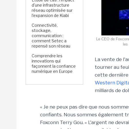
d'une infrastructure
réseau optimisée sur
l'expansion de Kiabi
Connectivité,
stockage,
communication :
Le CEO de Foxconn T
comment Setec a
les
repensé son réseau
Comprendre les
La vente de l'
innovations qui
façonnent la confiance
tourner au feui
numérique en Europe
cette dernièr
Western Digita
milliards de do
« Je ne peux pas dire que nous somme
confiants. Nous sommes également trè
Foxconn Terry Gou. « L'argent ne devra