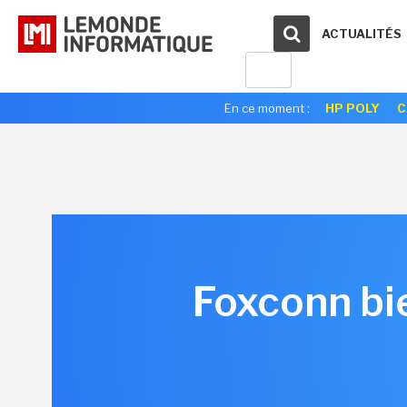
ACTUALITÉS
En ce moment :
HP POLY
C
Foxconn bie