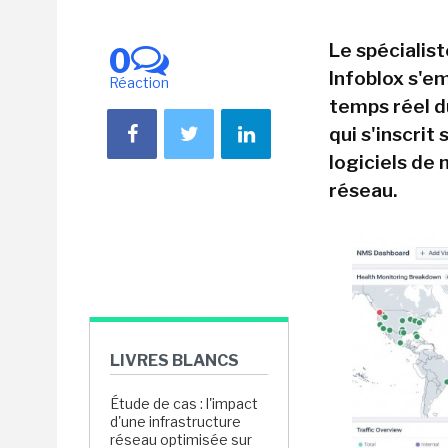
Le spécialis
0
Infoblox s'em
Réaction
temps réel d
qui s'inscrit
logiciels de
réseau.
LIVRES BLANCS
Étude de cas : l'impact
d'une infrastructure
réseau optimisée sur