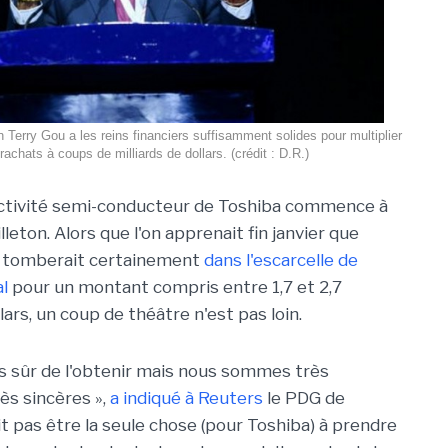
erry Gou a les reins financiers suffisamment solides pour multiplier
 rachats à coups de milliards de dollars. (crédit : D.R.)
activité semi-conducteur de Toshiba commence à
lleton. Alors que l'on apprenait fin janvier que
e tomberait certainement
dans l'escarcelle de
l
pour un montant compris entre 1,7 et 2,7
llars, un coup de théâtre n'est pas loin.
s sûr de l'obtenir mais nous sommes très
s sincères »,
a indiqué à Reuters
le PDG de
it pas être la seule chose (pour Toshiba) à prendre