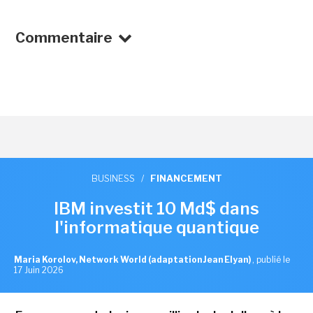
Commentaire
BUSINESS
/
FINANCEMENT
IBM investit 10 Md$ dans
l'informatique quantique
Maria Korolov, Network World (adaptation Jean Elyan)
,
publié le
17 Juin 2026