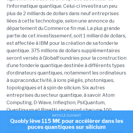
l’informatique quantique. Celui-ci investira un peu
plus de 2 milliards de dollars dans neuf entreprises
liées à cette technologie, selon une annonce du
département du Commerce fin mai. La plus grande
partie de cet investissement, soit 1 milliard de dollars,
est affectée à IBM pour la création de sa fonderie
quantique. 375 millions de dollars supplémentaires
seront versés à GlobalFoundries pour la construction
d’une fonderie quantique destinée à différents types
d’ordinateurs quantiques, notamment les ordinateurs
à supraconductivité, à ions piégés, photoniques,
topologiques et à spin de silicium. Six autres
entreprises du secteur quantique, à savoir Atom
Computing, D-Wave, Infleqtion, PsiQuantum,
Quantinuum et Rigetti, recevront chacune 100
ARTICLE SUIVANT
millions de dollars. Une septième, Diraq, recevra
Quobly lève 115 M€ pour accélérer dans les
quant à elle jusqu’à 38 millions de dollars. En
puces quantiques sur silicium
contrepartie, l’administration américaine détiendra