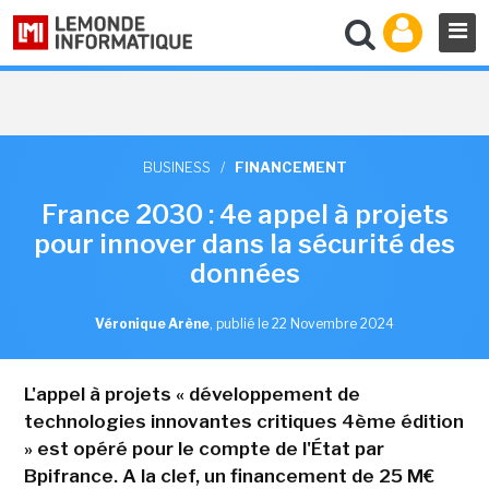
BUSINESS
/
FINANCEMENT
France 2030 : 4e appel à projets
pour innover dans la sécurité des
données
Véronique Arène
,
publié le 22 Novembre 2024
L'appel à projets « développement de
technologies innovantes critiques 4ème édition
» est opéré pour le compte de l'État par
Bpifrance. A la clef, un financement de 25 M€