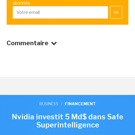
abonnés
OK
Commentaire
BUSINESS
/
FINANCEMENT
Nvidia investit 5 Md$ dans Safe
Superintelligence