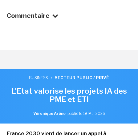
Commentaire
BUSINESS
/
SECTEUR PUBLIC / PRIVÉ
L'Etat valorise les projets IA des
PME et ETI
Véronique Arène
,
publié le 18 Mai 2026
France 2030 vient de lancer un appel à