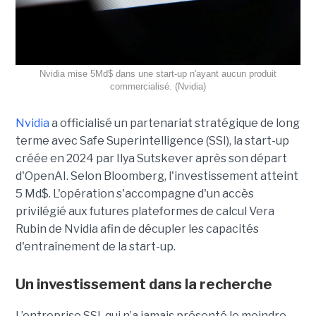
Nvidia mise 5Md$ dans une start-up n'ayant aucun produit
commercialisé. (Nvidia)
Nvidia
a officialisé un partenariat stratégique de long
terme avec Safe Superintelligence (SSI), la start-up
créée en 2024 par Ilya Sutskever après son départ
d'OpenAI. Selon Bloomberg, l'investissement atteint
5 Md$. L'opération s'accompagne d'un accès
privilégié aux futures plateformes de calcul Vera
Rubin de Nvidia afin de décupler les capacités
d'entraînement de la start-up.
Un investissement dans la recherche
L’entreprise SSI, qui n’a jamais présenté le moindre