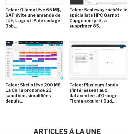
Telex : Ollama lève 65 M$,
Telex : Scaleway rachète le
SAP évite une amende de
spécialiste HPC Qarnot,
l'UE, L'agent IA de codage
Capgemini prêt à
Bob...
supprimer 85...
Telex : Skello lève 200 M€,
Telex : Plusieurs fonds
La Cnil a prononcé 23
s'intéressent aux
sanctions simplifiées
datacenters d'Orange,
depuis...
Figma acquiert Bud,...
ARTICLES À LA UNE