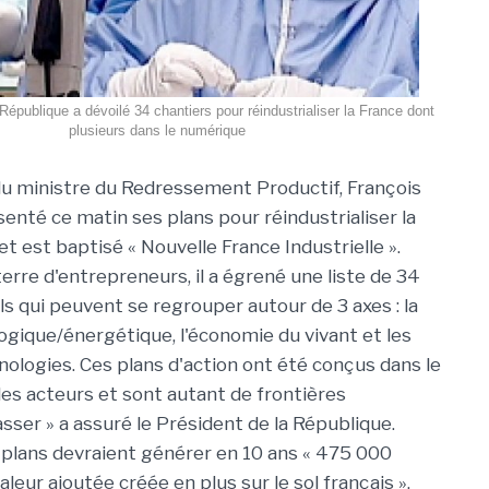
République a dévoilé 34 chantiers pour réindustrialiser la France dont
plusieurs dans le numérique
 ministre du Redressement Productif, François
senté ce matin ses plans pour réindustrialiser la
et est baptisé « Nouvelle France Industrielle ».
erre d'entrepreneurs, il a égrené une liste de 34
ls qui peuvent se regrouper autour de 3 axes : la
logique/énergétique, l'économie du vivant et les
nologies. Ces plans d'action ont été conçus dans le
les acteurs et sont autant de frontières
ser » a assuré le Président de la République.
plans devraient générer en 10 ans « 475 000
leur ajoutée créée en plus sur le sol français ».