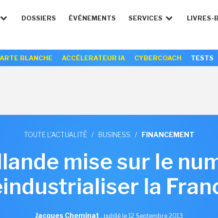
DOSSIERS
ÉVÉNEMENTS
SERVICES
LIVRES-
ARTE BLANCHE
ACCÉLERATEUR IA
CYBERCOACH
TESTS
TOUTE L'ACTUALITÉ
/
BUSINESS
/
FINANCEMENT
llande mise sur le nu
éindustrialiser la Fran
Jacques Cheminat
,
publié le 12 Septembre 2013