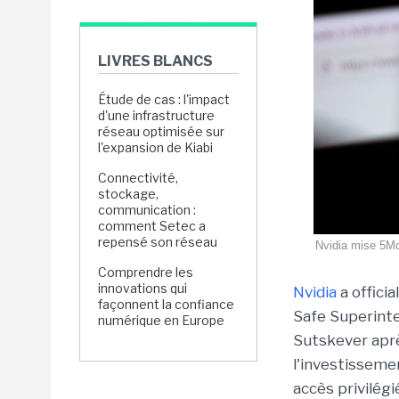
LIVRES BLANCS
Étude de cas : l'impact
d'une infrastructure
réseau optimisée sur
l'expansion de Kiabi
Connectivité,
stockage,
communication :
comment Setec a
repensé son réseau
Nvidia mise 5Md
Comprendre les
innovations qui
Nvidia
a offici
façonnent la confiance
Safe Superintel
numérique en Europe
Sutskever apr
l'investisseme
accès privilég