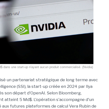
$ dans une start-up n'ayant aucun produit commercialisé. (Nvidia)
alisé un partenariat stratégique de long terme avec
ligence (SSI), la start-up créée en 2024 par Ilya
ès son départ d'OpenAI. Selon Bloomberg,
nt atteint 5 Md$. L'opération s'accompagne d'un
ié aux futures plateformes de calcul Vera Rubin de