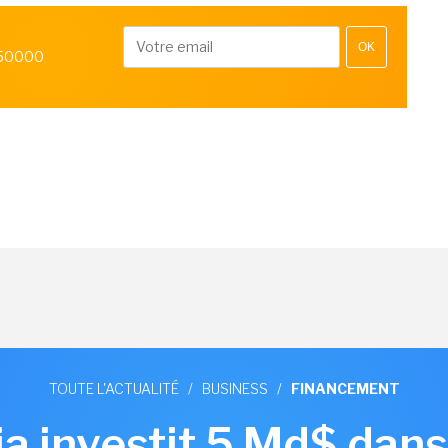
OK
 50000
TOUTE L'ACTUALITÉ
/
BUSINESS
/
FINANCEMENT
ia investit 5 Md$ dans