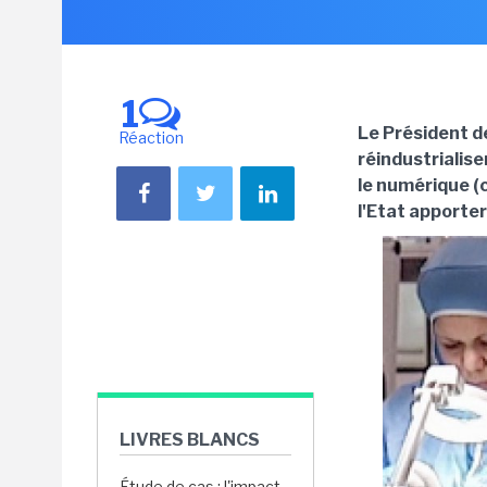
1
Le Président de
Réaction
réindustrialise
le numérique (c
l'Etat apporter
LIVRES BLANCS
Étude de cas : l'impact