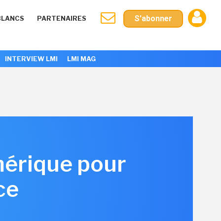
S'abonner
BLANCS
PARTENAIRES
INTERVIEW LMI
LMI MAG
mérique pour
ce