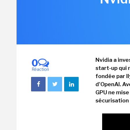
Nvidia a inv
0
start-up qui 
Réaction
fondée par Il
d'OpenAI. Av
GPU ne mise p
sécurisation 