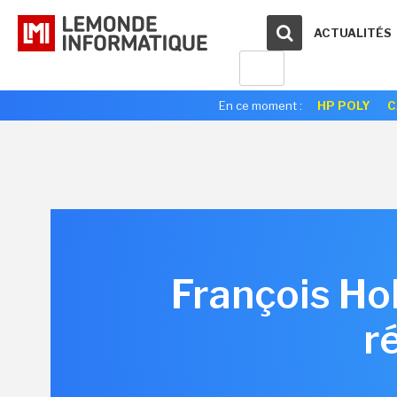
ACTUALITÉS
En ce moment :
HP POLY
C
François Ho
r