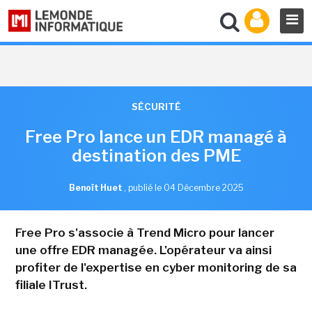
SÉCURITÉ
Free Pro lance un EDR managé à
destination des PME
Benoît Huet
,
publié le 04 Décembre 2025
Free Pro s'associe à Trend Micro pour lancer
une offre EDR managée. L'opérateur va ainsi
profiter de l'expertise en cyber monitoring de sa
filiale ITrust.