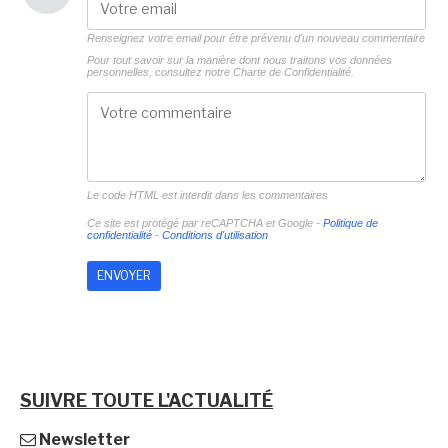
Renseignez votre email pour être prévenu d'un nouveau commentaire
Pour tout savoir sur la manière dont nous traitons vos données
personnelles, consultez notre
Charte de Confidentialité.
Le code HTML est interdit dans les commentaires
Ce site est protégé par reCAPTCHA et Google -
Politique de
confidentialité
-
Conditions d'utilisation
SUIVRE TOUTE L'ACTUALITÉ
Newsletter