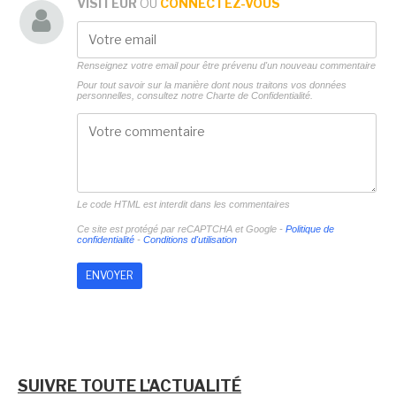
VISITEUR
OU
CONNECTEZ-VOUS
Renseignez votre email pour être prévenu d'un nouveau commentaire
Pour tout savoir sur la manière dont nous traitons vos données
personnelles, consultez notre
Charte de Confidentialité.
Le code HTML est interdit dans les commentaires
Ce site est protégé par reCAPTCHA et Google -
Politique de
confidentialité
-
Conditions d'utilisation
SUIVRE TOUTE L'ACTUALITÉ