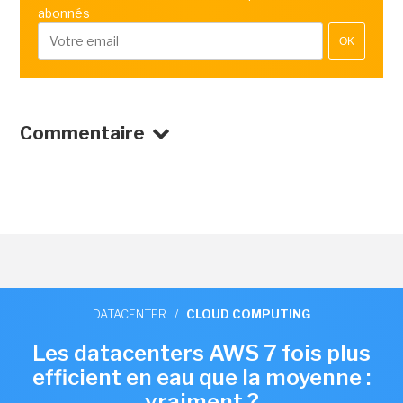
abonnés
OK
Commentaire
DATACENTER
/
CLOUD COMPUTING
Les datacenters AWS 7 fois plus
efficient en eau que la moyenne :
vraiment ?