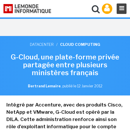
DATACENTER
/
CLOUD COMPUTING
G-Cloud, une plate-forme privée
partagée entre plusieurs
ministères français
Bertrand Lemaire
,
publié le 12 Janvier 2012
Intégré par Accenture, avec des produits Cisco,
NetApp et VMware, G-Cloud est opéré par la
DILA. Cette administration renforce ainsi son
rôle d'exploitant informatique pour le compte