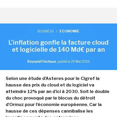
BUSINESS
/
ECONOMIE
L'inflation gonfle la facture cloud
et logicielle de 140 Md€ par an
Reynald Fléchaux
,
publié le 29 Mai 2026
Selon une étude d'Asteres pour le Cigref la
hausse des prix du cloud et du logiciel va
atteindre 12% par an d'ici à 2030. Soit le double
du choc provoqué par le blocus du détroit
d'Ormuz pour l'économie européenne. Car la
hausse de ces dépenses cannibalise les