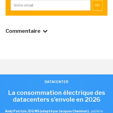
OK
Commentaire
DATACENTER
La consommation électrique des
datacenters s'envole en 2026
Andy Patrizio, IDG NS (adapté par Jacques Cheminat)
,
publié le