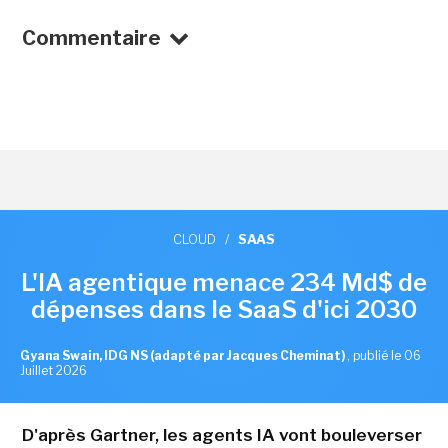
Commentaire
CLOUD
/
SAAS
L'IA agentique menace 234 Md$ de
dépenses dans le SaaS d'ici 2030
Gyana Swain, IDG NS (adapté par Jacques Cheminat)
,
publié le 06
Juillet 2026
D'après Gartner, les agents IA vont bouleverser