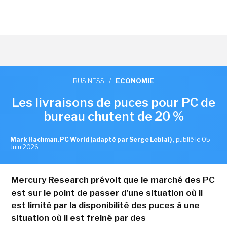
BUSINESS
/
ECONOMIE
Les livraisons de puces pour PC de
bureau chutent de 20 %
Mark Hachman, PC World (adapté par Serge Leblal)
,
publié le 05
Juin 2026
Mercury Research prévoit que le marché des PC
est sur le point de passer d'une situation où il
est limité par la disponibilité des puces à une
situation où il est freiné par des