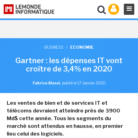
BUSINESS
/
ECONOMIE
Gartner : les dépenses IT vont
croître de 3,4% en 2020
Fabrice Alessi
,
publié le 17 Janvier 2020
Les ventes de bien et de services IT et
télécoms devraient atteindre près de 3900
Md$ cette année. Tous les segments du
marché sont attendus en hausse, en premier
lieu celui des logiciels.