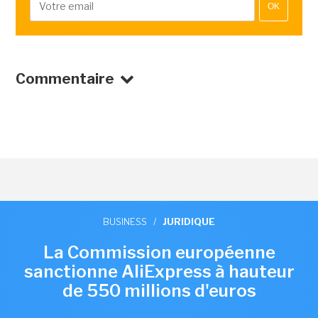
OK
Commentaire
BUSINESS
/
JURIDIQUE
La Commission européenne
sanctionne AliExpress à hauteur
de 550 millions d'euros