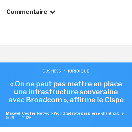
Commentaire
BUSINESS
/
JURIDIQUE
« On ne peut pas mettre en place
une infrastructure souveraine
avec Broadcom », affirme le Cispe
Maxwell Cooter, NetworkWorld (adapté par pierre Khan)
,
publié
le 29 Juin 2026