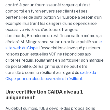
contrôlé par un fournisseur étranger qui s’est
comporté en tyran envers ses clients et ses
partenaires de distribution. Si l’Europe a besoin d’un
exemple illustrant les dangers d’une dépendance
excessive vis-à-vis d’acteurs étrangers
dominants, Broadcom en est l’incarnation même », a
déclaré M. Mingorance, selon un article publié sur
le
site web du C
ispe
.
L'association a invoqué plusieurs
raisons pour lesquelles VCF ne répond pas aux
critères requis, soulignant en particulier son manque
de portabilité. Cela signifie qu’il ne peut être
considéré comme résilient au regard du
cadre du
C
ispe
pour un cloud souverain et résilient
.
Une certification CAIDA niveau 1
uniquement
Au début du mois, l’UE a dévoilé des propositions