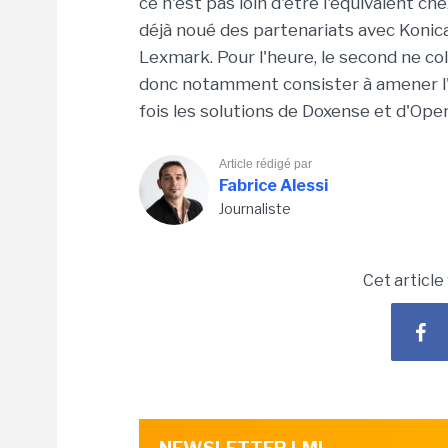
ce n'est pas loin d'être l'équivalent c
déjà noué des partenariats avec Konic
Lexmark. Pour l'heure, le second ne co
donc notamment consister à amener l'
fois les solutions de
Doxense
et d'Ope
Article rédigé par
Fabrice Alessi
Journaliste
Cet article