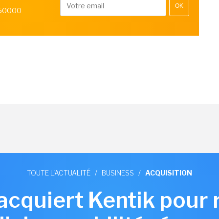
OK
 50000
TOUTE L'ACTUALITÉ
/
BUSINESS
/
ACQUISITION
 acquiert Kentik pour 