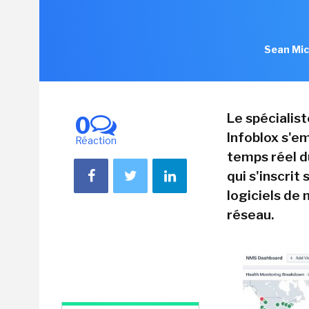
Sean Mic
Le spécialis
0
Infoblox s'em
Réaction
temps réel d
qui s'inscrit
logiciels de
réseau.