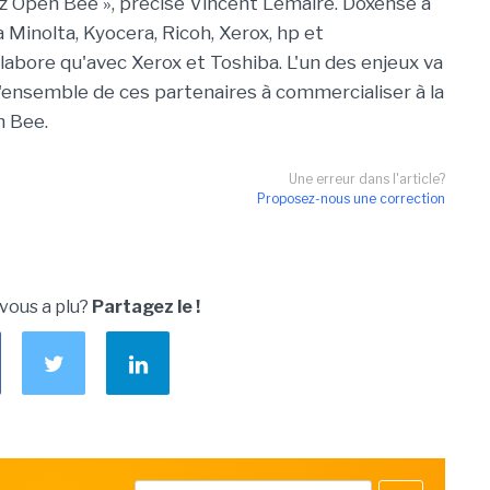
hez Open
Bee
», précise Vincent Lemaire.
Doxense
a
a Minolta,
Kyocera
,
Ricoh
, Xerox,
hp
et
llabore qu'avec Xerox et Toshiba. L'un des enjeux va
ensemble de ces partenaires à commercialiser à la
n
Bee
.
Une erreur dans l'article?
Proposez-nous une correction
 vous a plu?
Partagez le !