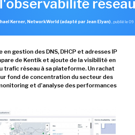
l'observabilité résea
hael Kerner, NetworkWorld (adapté par Jean Elyan)
,
publié le 09 
te en gestion des DNS, DHCP et adresses IP
pare de Kentik et ajoute de la visibilité en
u trafic réseau à sa plateforme. Un rachat
 sur fond de concentration du secteur des
 monitoring et d'analyse des performances