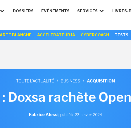
DOSSIERS
ÉVÉNEMENTS
SERVICES
LIVRES-
ARTE BLANCHE
ACCÉLERATEUR IA
CYBERCOACH
TESTS
TOUTE L'ACTUALITÉ
/
BUSINESS
/
ACQUISITION
: Doxsa rachète Ope
Fabrice Alessi
,
publié le 22 Janvier 2024