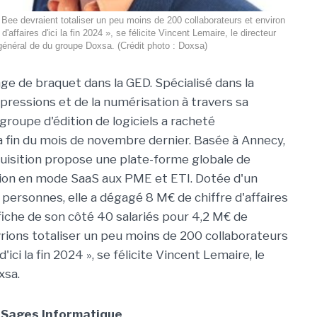
ee devraient totaliser un peu moins de 200 collaborateurs et environ
d'affaires d'ici la fin 2024 », se félicite Vincent Lemaire, le directeur
général de du groupe Doxsa. (Crédit photo : Doxsa)
e de braquet dans la GED. Spécialisé dans la
pressions et de la numérisation à travers sa
e groupe d'édition de logiciels a racheté
a fin du mois de novembre dernier. Basée à Annecy,
cquisition propose une plate-forme globale de
tion en mode
SaaS
aux PME et
ETI
. Dotée d'un
5 personnes, elle a dégagé 8
M€
de chiffre d'affaires
fiche de son côté 40 salariés pour 4,2
M€
de
rions totaliser un peu moins de 200 collaborateurs
d'ici la fin 2024 », se félicite Vincent Lemaire, le
xsa
.
s Sages
Informatique