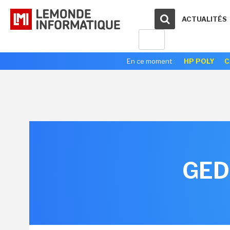
ACTUALITÉS
En ce moment :
HP POLY
C
GED 