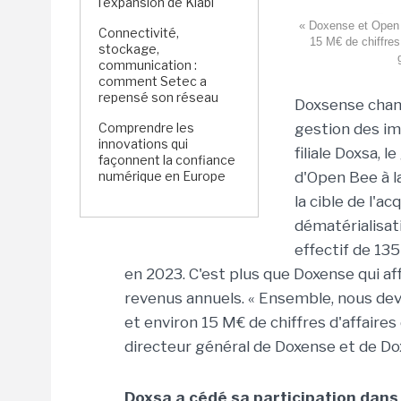
l'expansion de Kiabi
« Doxense et Open B
Connectivité,
15 M€ de chiffres 
stockage,
communication :
comment Setec a
repensé son réseau
Doxsense
chang
Comprendre les
gestion des im
innovations qui
filiale
Doxsa
, l
façonnent la confiance
numérique en Europe
d'Open
Bee
à l
la cible de l'a
dématérialisa
effectif de 13
en 2023. C'est plus que
Doxense
qui af
revenus annuels. « Ensemble, nous dev
et environ 15
M€
de chiffres d'affaires 
directeur général de
Doxense
et de
Do
Doxsa
a cédé sa participation dan