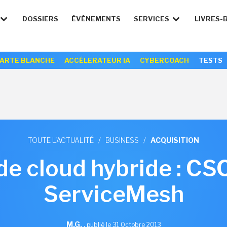
DOSSIERS
ÉVÉNEMENTS
SERVICES
LIVRES-
ARTE BLANCHE
ACCÉLERATEUR IA
CYBERCOACH
TESTS
TOUTE L'ACTUALITÉ
/
BUSINESS
/
ACQUISITION
de cloud hybride : CS
ServiceMesh
M.G.
,
publié le 31 Octobre 2013