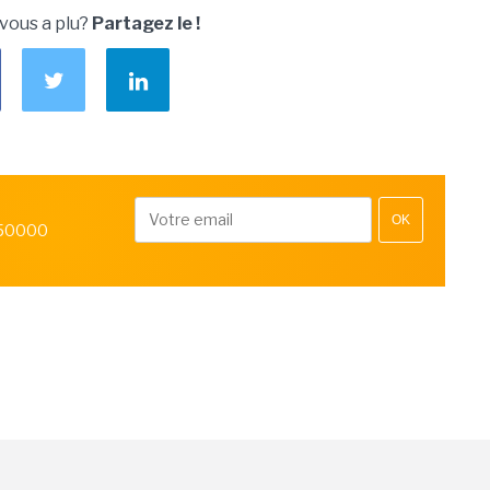
 vous a plu?
Partagez le !
OK
 50000