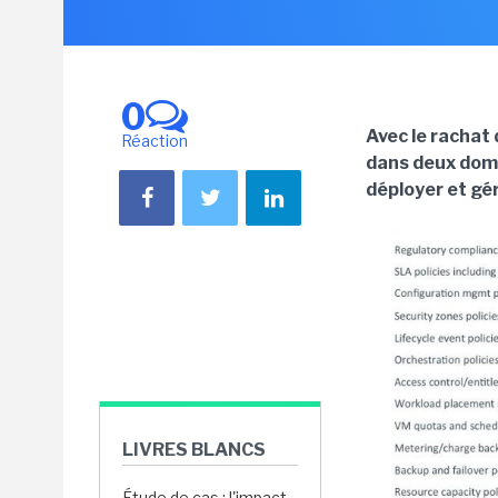
0
Avec le rachat 
Réaction
dans deux doma
déployer et gé
LIVRES BLANCS
Étude de cas : l'impact