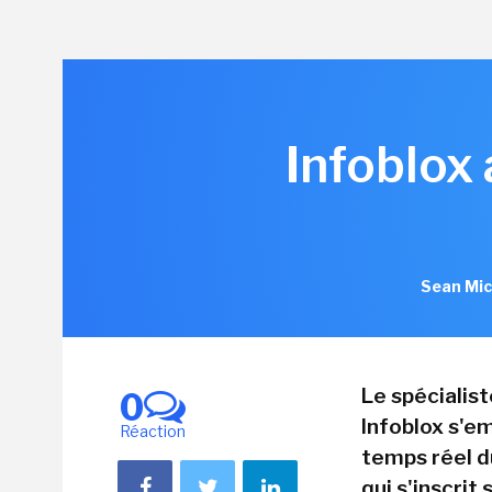
Infoblox
Sean Mic
Le spécialis
0
Infoblox s'em
Réaction
temps réel d
qui s'inscrit