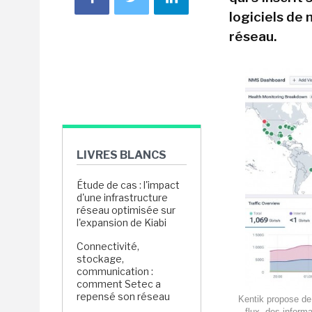
logiciels de
réseau.
LIVRES BLANCS
Étude de cas : l'impact
d'une infrastructure
réseau optimisée sur
l'expansion de Kiabi
Connectivité,
stockage,
communication :
comment Setec a
repensé son réseau
Kentik propose de 
flux, des inform