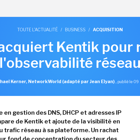
TOUTE L'ACTUALITÉ
/
BUSINESS
/
ACQUISITION
 acquiert Kentik pour 
l'observabilité résea
hael Kerner, NetworkWorld (adapté par Jean Elyan)
,
publié le 09 
te en gestion des DNS, DHCP et adresses IP
pare de Kentik et ajoute de la visibilité en
u trafic réseau à sa plateforme. Un rachat
 sur fond de concentration du secteur des