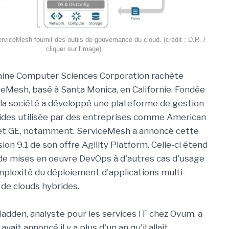
rviceMesh fournit des outils de gouvernance du cloud. (crédit : D.R. /
cliquer sur l'image)
caine Computer Sciences Corporation rachète
iceMesh, basé à Santa Monica, en Californie. Fondée
r, la société a développé une plateforme de gestion
ides utilisée par des entreprises comme American
et GE, notamment. ServiceMesh a annoncé cette
ion 9.1 de son offre Agility Platform. Celle-ci étend
de mises en oeuvre DevOps à d'autres cas d'usage
omplexité du déploiement d'applications multi-
de clouds hybrides.
dden, analyste pour les services IT chez Ovum, a
t annoncé il y a plus d'un an qu'il allait