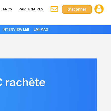
S'abonner
BLANCS
PARTENAIRES
INTERVIEW LMI
LMI MAG
C rachète