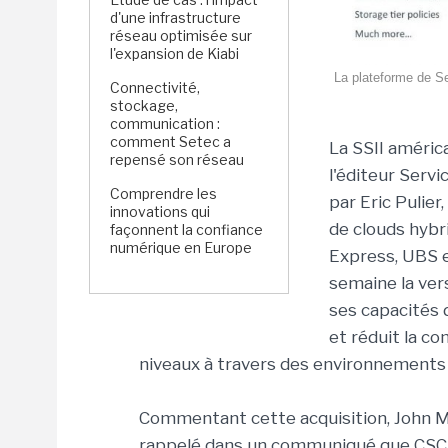
d'une infrastructure
réseau optimisée sur
l'expansion de Kiabi
La plateforme de Se
Connectivité,
stockage,
communication :
comment Setec a
La SSII améri
repensé son réseau
l'éditeur Serv
Comprendre les
par Eric Pulie
innovations qui
de clouds hybr
façonnent la confiance
numérique en Europe
Express, UBS 
semaine la vers
ses capacités 
et réduit la c
niveaux à travers des environnements 
Commentant cette acquisition, John Ma
rappelé dans un communiqué que CSC avai