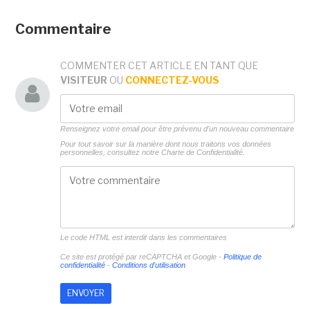
Commentaire
COMMENTER CET ARTICLE EN TANT QUE
VISITEUR
OU
CONNECTEZ-VOUS
Renseignez votre email pour être prévenu d'un nouveau commentaire
Pour tout savoir sur la manière dont nous traitons vos données
personnelles, consultez notre
Charte de Confidentialité.
Le code HTML est interdit dans les commentaires
Ce site est protégé par reCAPTCHA et Google -
Politique de
confidentialité
-
Conditions d'utilisation