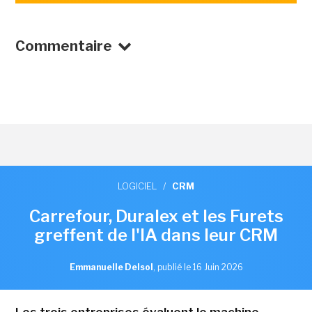
Commentaire
LOGICIEL
/
CRM
Carrefour, Duralex et les Furets
greffent de l'IA dans leur CRM
Emmanuelle Delsol
,
publié le 16 Juin 2026