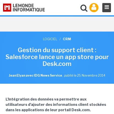
LOGICIEL
/
CRM
Gestion du support client :
Salesforce lance un app store pour
Desk.com
Jean Elyan avec IDG News Service
,
publié le 25 Novembre 2014
L'Intégration des données va permettre aux
utilisateurs d'ajouter des informations client stockées
dans les applications de leur portail Desk.com.