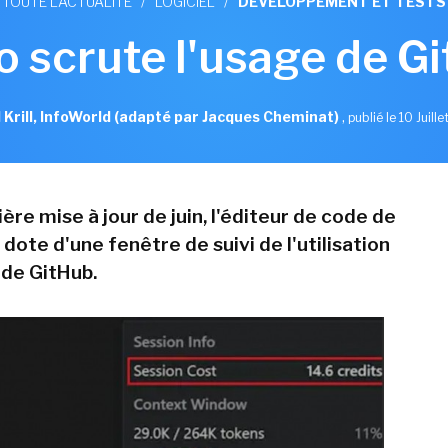
TOUTE L'ACTUALITÉ
/
LOGICIEL
/
DÉVELOPPEMENT ET TESTS
o scrute l'usage de G
l Krill, InfoWorld (adapté par Jacques Cheminat)
,
publié le 10 Juill
ère mise à jour de juin, l'éditeur de code de
dote d'une fenêtre de suivi de l'utilisation
 de GitHub.