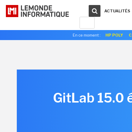
ACTUALITÉS
En ce moment :
HP POLY
C
GitLab 15.0 