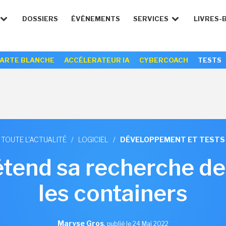
DOSSIERS
ÉVÉNEMENTS
SERVICES
LIVRES-
ARTE BLANCHE
ACCÉLERATEUR IA
CYBERCOACH
TESTS
TOUTE L'ACTUALITÉ
/
LOGICIEL
/
DÉVELOPPEMENT ET TESTS
étend sa recherche des
les containers
Maryse Gros
,
publié le 24 Mai 2022