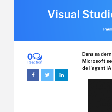
Visual Studi
Paul
Dans sa derni
0
Microsoft se 
Réaction
de l'agent IA