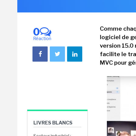
Comme chaque
0
logiciel de 
Réaction
version 15.0 
facilite le t
MVC pour gér
LIVRES BLANCS
Secteur industriel :