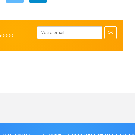
OK
 50000