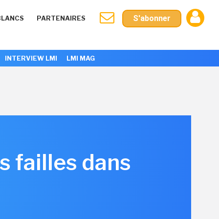
S'abonner
BLANCS
PARTENAIRES
INTERVIEW LMI
LMI MAG
 failles dans