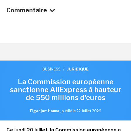
Commentaire
BUSINESS
/
JURIDIQUE
La Commission européenne
sanctionne AliExpress à hauteur
de 550 millions d'euros
Elgodjam Hanna
,
publié le 22 Juillet 2026
Ce lundi 20 juillet, la Commission européenne a