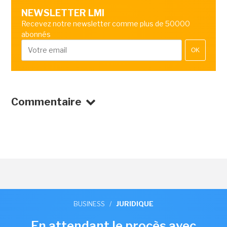
NEWSLETTER LMI
Recevez notre newsletter comme plus de 50000
abonnés
OK
Commentaire
BUSINESS
/
JURIDIQUE
En attendant le procès avec