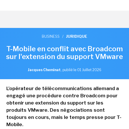
BUSINESS
/
JURIDIQUE
T-Mobile en conflit avec Broadcom
sur l'extension du support VMware
Jacques Cheminat
,
publié le 01 Juillet 2026
L'opérateur de télécommunications allemand a
engagé une procédure contre Broadcom pour
obtenir une extension du support sur les
produits VMware. Des négociations sont
toujours en cours, mais le temps presse pour T-
Mobile.