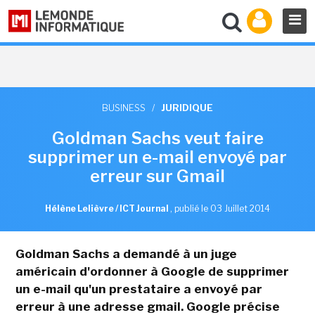
BUSINESS
/
JURIDIQUE
Goldman Sachs veut faire
supprimer un e-mail envoyé par
erreur sur Gmail
Hélène Lelièvre / ICT Journal
,
publié le 03 Juillet 2014
Goldman Sachs a demandé à un juge
américain d'ordonner à Google de supprimer
un e-mail qu'un prestataire a envoyé par
erreur à une adresse gmail. Google précise