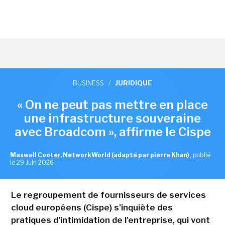
BUSINESS
/
JURIDIQUE
« On ne peut pas mettre en place
une infrastructure souveraine
avec Broadcom », affirme le Cispe
Maxwell Cooter, NetworkWorld (adapté par pierre Khan)
,
publié
le 29 Juin 2026
Le regroupement de fournisseurs de services
cloud européens (Cispe) s'inquiète des
pratiques d'intimidation de l'entreprise, qui vont