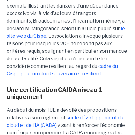
exemple illustrant les dangers d’une dépendance
excessive vis-à-vis d’acteurs étrangers
dominants, Broadcom en est l’incarnation même », a
déclaré M. Mingorance, selon un article publié sur
le
site web du C
ispe
.
L'association a invoqué plusieurs
raisons pour lesquelles VCF ne répond pas aux
critères requis, soulignant en particulier son manque
de portabilité. Cela signifie qu’il ne peut être
considéré comme résilient au regard du
cadre du
C
ispe
pour un cloud souverain et résilient
.
Une certification CAIDA niveau 1
uniquement
Au début du mois, l’UE a dévoilé des propositions
relatives à son règlement
sur le développement du
cloud et de l’IA (CADA)
visant à renforcer l’économie
numérique européenne. La CADA encouragera les