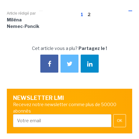
Article rédigé par
1
2
Miléna
Nemec-Poncik
Cet article vous a plu?
Partagez le !
NEWSLETTER LMI
Recevez notre newsletter comme plus de 50000
abonnés
OK