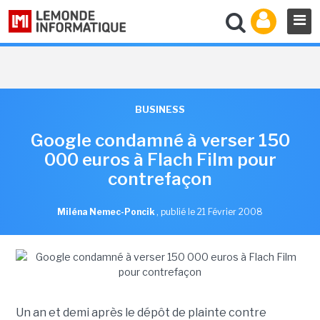
BUSINESS
Google condamné à verser 150
000 euros à Flach Film pour
contrefaçon
Miléna Nemec-Poncik
,
publié le 21 Février 2008
Un an et demi après le dépôt de plainte contre