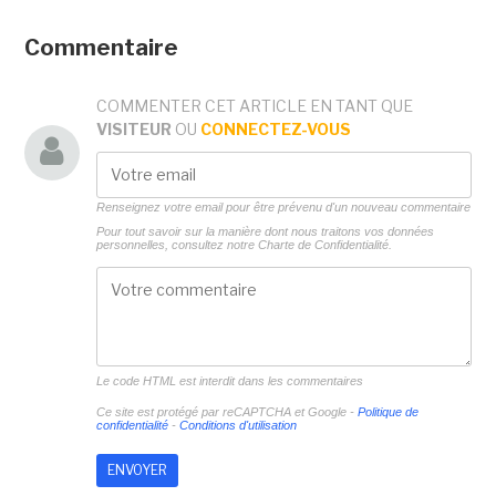
Commentaire
COMMENTER CET ARTICLE EN TANT QUE
VISITEUR
OU
CONNECTEZ-VOUS
Renseignez votre email pour être prévenu d'un nouveau commentaire
Pour tout savoir sur la manière dont nous traitons vos données
personnelles, consultez notre
Charte de Confidentialité.
Le code HTML est interdit dans les commentaires
Ce site est protégé par reCAPTCHA et Google -
Politique de
confidentialité
-
Conditions d'utilisation