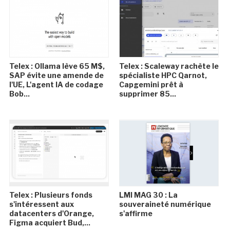
Telex : Ollama lève 65 M$,
Telex : Scaleway rachète le
SAP évite une amende de
spécialiste HPC Qarnot,
l'UE, L'agent IA de codage
Capgemini prêt à
Bob...
supprimer 85...
Telex : Plusieurs fonds
LMI MAG 30 : La
s'intéressent aux
souveraineté numérique
datacenters d'Orange,
s'affirme
Figma acquiert Bud,...