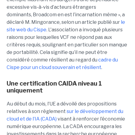
excessive vis-à-vis d’acteurs étrangers
dominants, Broadcom en est l’incarnation même », a
déclaré M. Mingorance, selon un article publié sur
le
site web du C
ispe
.
L'association a invoqué plusieurs
raisons pour lesquelles VCF ne répond pas aux
critères requis, soulignant en particulier son manque
de portabilité. Cela signifie qu’il ne peut être
considéré comme résilient au regard du
cadre du
C
ispe
pour un cloud souverain et résilient
.
Une certification CAIDA niveau 1
uniquement
Au début du mois, l’UE a dévoilé des propositions
relatives à son règlement
sur le développement du
cloud et de l’IA (CADA)
visant à renforcer l’économie
numérique européenne. La CADA encouragera les
investissements dans la recherche européenne,