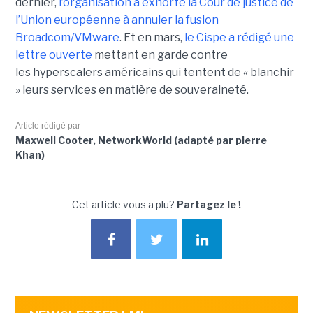
dernier,
l’organisation a exhorté la Cour de justice de
l’Union européenne à annuler la fusion
Broadcom/VMware
. Et en mars,
le C
ispe
a rédigé une
lettre ouverte
mettant en garde contre
les hyperscalers américains qui tentent de « blanchir
» leurs services en matière de souveraineté.
Article rédigé par
Maxwell Cooter, NetworkWorld (adapté par pierre
Khan)
Cet article vous a plu?
Partagez le !