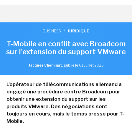
BUSINESS
/
JURIDIQUE
T-Mobile en conflit avec Broadcom
sur l'extension du support VMware
Jacques Cheminat
,
publié le 01 Juillet 2026
L'opérateur de télécommunications allemand a
engagé une procédure contre Broadcom pour
obtenir une extension du support sur les
produits VMware. Des négociations sont
toujours en cours, mais le temps presse pour T-
Mobile.