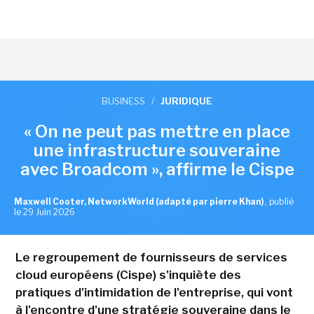
BUSINESS
/
JURIDIQUE
« On ne peut pas mettre en place
une infrastructure souveraine
avec Broadcom », affirme le Cispe
Maxwell Cooter, NetworkWorld (adapté par pierre Khan)
,
publié
le 29 Juin 2026
Le regroupement de fournisseurs de services
cloud européens (Cispe) s'inquiète des
pratiques d'intimidation de l'entreprise, qui vont
à l'encontre d'une stratégie souveraine dans le