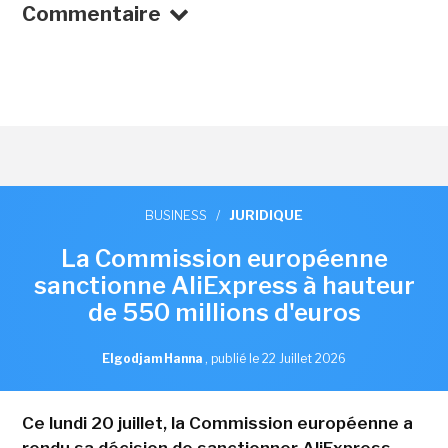
Commentaire
BUSINESS
/
JURIDIQUE
La Commission européenne
sanctionne AliExpress à hauteur
de 550 millions d'euros
Elgodjam Hanna
,
publié le 22 Juillet 2026
Ce lundi 20 juillet, la Commission européenne a