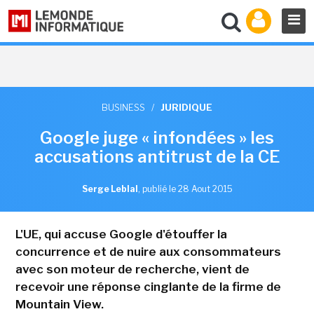
BUSINESS
/
JURIDIQUE
Google juge « infondées » les
accusations antitrust de la CE
Serge Leblal
,
publié le 28 Aout 2015
L'UE, qui accuse Google d'étouffer la
concurrence et de nuire aux consommateurs
avec son moteur de recherche, vient de
recevoir une réponse cinglante de la firme de
Mountain View.