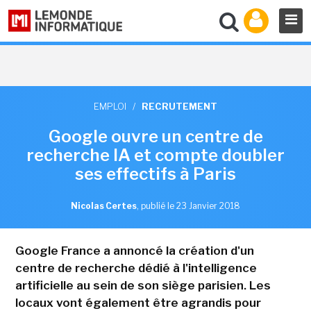
EMPLOI
/
RECRUTEMENT
Google ouvre un centre de
recherche IA et compte doubler
ses effectifs à Paris
Nicolas Certes
,
publié le 23 Janvier 2018
Google France a annoncé la création d'un
centre de recherche dédié à l'intelligence
artificielle au sein de son siège parisien. Les
locaux vont également être agrandis pour