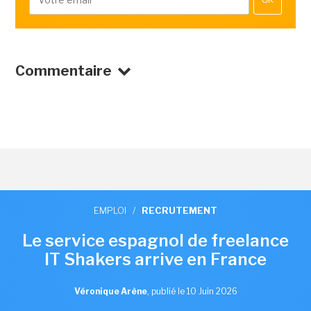
Commentaire
EMPLOI
/
RECRUTEMENT
Le service espagnol de freelance
IT Shakers arrive en France
Véronique Arène
,
publié le 10 Juin 2026