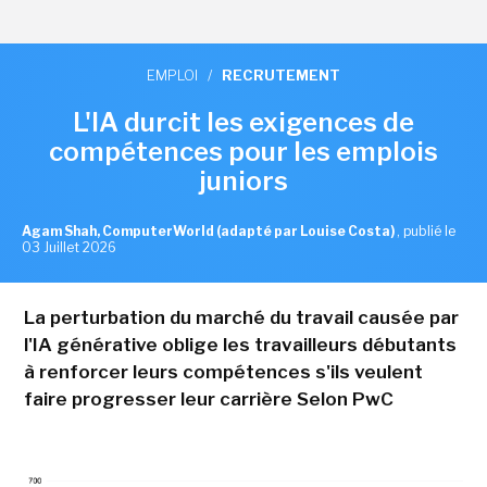
EMPLOI
/
RECRUTEMENT
L'IA durcit les exigences de
compétences pour les emplois
juniors
Agam Shah, ComputerWorld (adapté par Louise Costa)
,
publié le
03 Juillet 2026
La perturbation du marché du travail causée par
l'IA générative oblige les travailleurs débutants
à renforcer leurs compétences s'ils veulent
faire progresser leur carrière Selon PwC