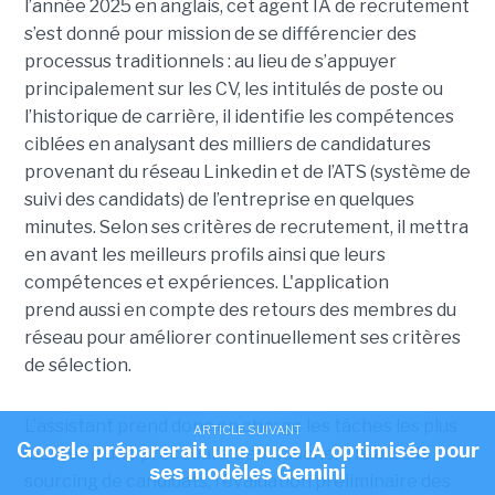
l’année 2025 en anglais, cet agent IA de recrutement
s’est donné pour mission de se différencier des
processus traditionnels : au lieu de s’appuyer
principalement sur les CV, les intitulés de poste ou
l’historique de carrière, il identifie les compétences
ciblées en analysant des milliers de candidatures
provenant du réseau Linkedin et de l’ATS (système de
suivi des candidats) de l’entreprise en quelques
minutes. Selon ses critères de recrutement, il mettra
en avant les meilleurs profils ainsi que leurs
compétences et expériences. L'application
prend aussi en compte des retours des membres du
réseau pour améliorer continuellement ses critères
de sélection.
L’assistant prend donc en charge les tâches les plus
ARTICLE SUIVANT
Google préparerait une puce IA optimisée pour
lourdes d'une procédure d’embauche. Il réalise le
ses modèles Gemini
sourcing de candidats, l'évaluation préliminaire des