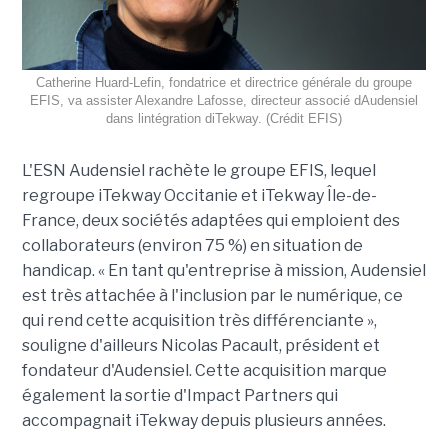
Catherine Huard-Lefin, fondatrice et directrice générale du groupe
EFIS, va assister Alexandre Lafosse, directeur associé dAudensiel
dans lintégration diTekway. (Crédit EFIS)
L'ESN Audensiel rachète le groupe EFIS, lequel
regroupe iTekway Occitanie et iTekway Île-de-
France, deux sociétés adaptées qui emploient des
collaborateurs (environ 75 %) en situation de
handicap. « En tant qu'entreprise à mission, Audensiel
est très attachée à l'inclusion par le numérique, ce
qui rend cette acquisition très différenciante »,
souligne d'ailleurs Nicolas Pacault, président et
fondateur d'Audensiel. Cette acquisition marque
également la sortie d'Impact Partners qui
accompagnait iTekway depuis plusieurs années.