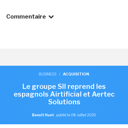
Commentaire
BUSINESS
/
ACQUISITION
Le groupe SII reprend les
espagnols Airtificial et Aertec
Solutions
Benoît Huet
,
publié le 08 Juillet 2026