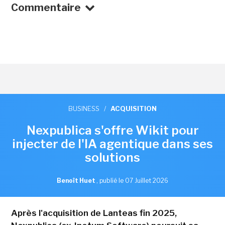
Commentaire
BUSINESS
/
ACQUISITION
Nexpublica s'offre Wikit pour
injecter de l'IA agentique dans ses
solutions
Benoît Huet
,
publié le 07 Juillet 2026
Après l'acquisition de Lanteas fin 2025,