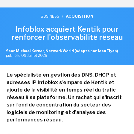
BUSINESS
/
ACQUISITION
Infoblox acquiert Kentik pour
renforcer l'observabilité réseau
Sean Michael Kerner, NetworkWorld (adapté par Jean Elyan)
,
publié le 09 Juillet 2026
Le spécialiste en gestion des DNS, DHCP et
adresses IP Infoblox s'empare de Kentik et
ajoute de la visibilité en temps réel du trafic
réseau à sa plateforme. Un rachat qui s'inscrit
sur fond de concentration du secteur des
logiciels de monitoring et d'analyse des
performances réseau.