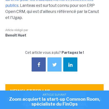
publics
. Lanteas est surtout connu pour son ERP
Open CRM, qui est d'ailleurs référencé par la Canut
et l'Ugap.
Article rédigé par
Benoît Huet
Cet article vous a plu?
Partagez le !
NEWSLETTER LMI
ARTICLE SUIVANT
ARTICLE SUIVANT
Recevez notre newsletter comme plus de 50000
Nexpublica s'offre Wikit pour injecter de l'IA
Zoom acquiert la start-up Common Room,
abonnés
agentique dans ses solutions
spécialiste du FinOps