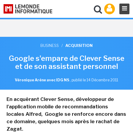
BUSINESS
/
ACQUISITION
Google s'empare de Clever Sense
et de son assistant personnel
Véronique Arène avec IDG NS
,
publié le 14 Décembre 2011
En acquérant Clever Sense, développeur de
l'application mobile de recommandations
locales Alfred, Google se renforce encore dans
ce domaine, quelques mois après le rachat de
Zagat.