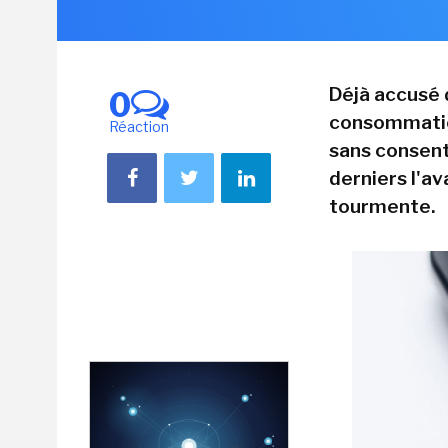
Déjà accusé d
0
consommation
Réaction
sans consent
derniers l'a
tourmente.