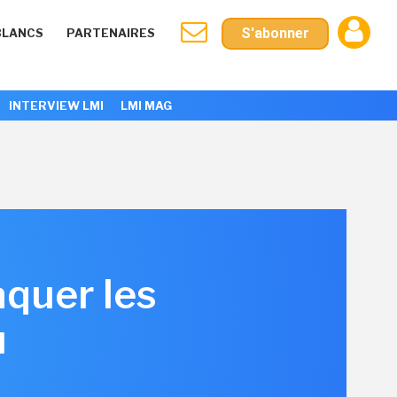
S'abonner
BLANCS
PARTENAIRES
INTERVIEW LMI
LMI MAG
aquer les
u