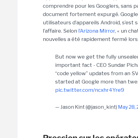
comprendre pour les Googlers, sans par
document fortement expurgé. Google, 
utilisateurs d’appareils Android, s’es
l’affaire. Selon
l’Arizona Mirror,
« un cha
nouvelles a été rapidement fermé lorsq
But now we get the fully unseal
important fact - CEO Sundar Pichai
“code yellow” updates from an S
started at Google more than twen
pic.twitter.com/ncxhr4Yre9
— Jason Kint (@jason_kint)
May 28, 
Pression sur les opérate