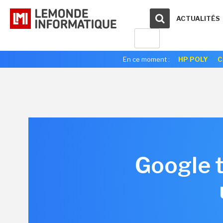
ACTUALITÉS
En ce moment :
HP POLY
C
Google t