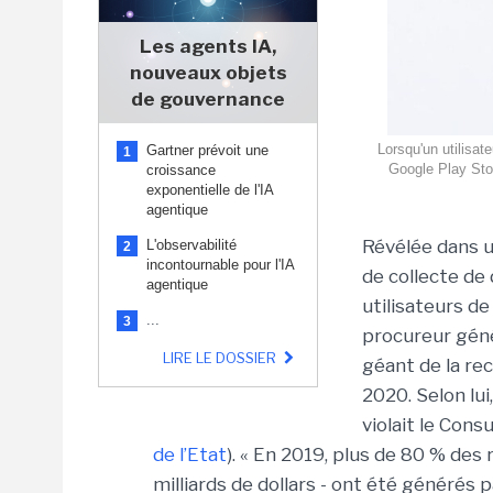
Les agents IA,
nouveaux objets
de gouvernance
Lorsqu'un utilisat
Gartner prévoit une
1
Google Play Stor
croissance
exponentielle de l'IA
agentique
Révélée dans 
L'observabilité
2
incontournable pour l'IA
de collecte de
agentique
utilisateurs de
...
3
procureur géné
LIRE LE DOSSIER
géant de la re
2020. Selon lu
violait le Cons
de l’Etat
). « En 2019, plus de 80 % des 
milliards de dollars - ont été générés 