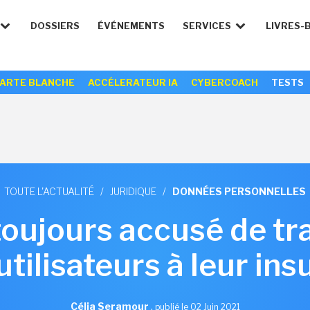
DOSSIERS
ÉVÉNEMENTS
SERVICES
LIVRES-
ARTE BLANCHE
ACCÉLERATEUR IA
CYBERCOACH
TESTS
TOUTE L'ACTUALITÉ
/
JURIDIQUE
/
DONNÉES PERSONNELLES
oujours accusé de tr
utilisateurs à leur ins
Célia Seramour
,
publié le 02 Juin 2021