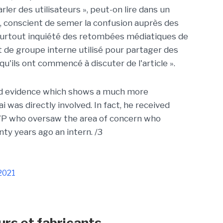
ler des utilisateurs », peut-on lire dans un
conscient de semer la confusion auprès des
t surtout inquiété des retombées médiatiques de
t de groupe interne utilisé pour partager des
u'ils ont commencé à discuter de l'article ».
ed evidence which shows a much more
 was directly involved. In fact, he received
VP who oversaw the area of concern who
ty years ago an intern. /3
2021
urs et fabricants