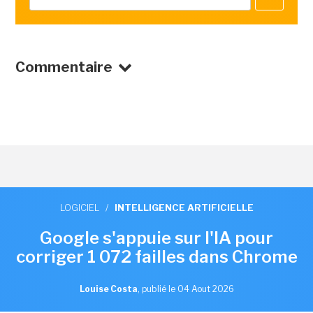
Commentaire
LOGICIEL
/
INTELLIGENCE ARTIFICIELLE
Google s'appuie sur l'IA pour
corriger 1 072 failles dans Chrome
Louise Costa
,
publié le 04 Aout 2026