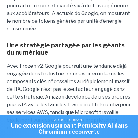
pourrait offrir une efficacité six à dix fois supérieure
aux accélérateurs IA actuels de Google, en mesurant
le nombre de tokens générés par unité d’énergie
consommée.
Une stratégie partagée par les géants
du numérique
Avec Frozen v2, Google poursuit une tendance déjà
engagée dans l’industrie : concevoir en interne les
composants clés nécessaires au déploiement massif
de l’IA. Google n’est pas le seul acteur engagé dans
cette stratégie. Amazon développe déjà ses propres
puces IA avec les familles Trainium et Inferentia pour
ses services AWS, tandis que Microsoft travaille
également sur des accélérateurs propriétaires
ARTICLE SUIVANT
Une extension usurpant Perplexity AI dans
destinés à ses charges de travail en IA.
Chromium découverte