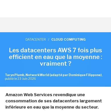
DATACENTER
/
CLOUD COMPUTING
Les datacenters AWS 7 fois plus
efficient en eau que la moyenne :
vraiment ?
Taryn Plumb, NetworkWorld (adapté par Dominique Filippone)
,
publié le 23 Juin 2026
Amazon Web Services revendique une
consommation de ses datacenters largement
inférieure en eau que la moyenne du secteur.