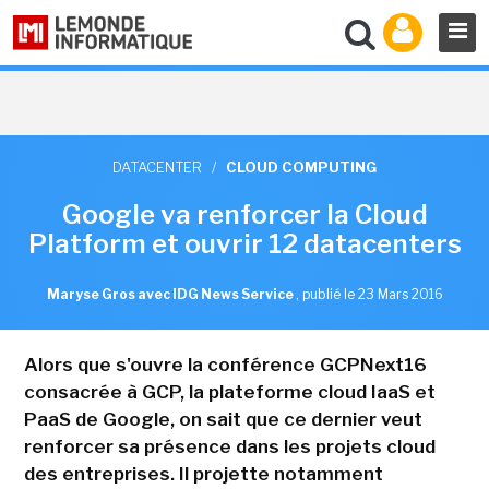
DATACENTER
/
CLOUD COMPUTING
Google va renforcer la Cloud
Platform et ouvrir 12 datacenters
Maryse Gros avec IDG News Service
,
publié le 23 Mars 2016
Alors que s'ouvre la conférence GCPNext16
consacrée à GCP, la plateforme cloud IaaS et
PaaS de Google, on sait que ce dernier veut
renforcer sa présence dans les projets cloud
des entreprises. Il projette notamment