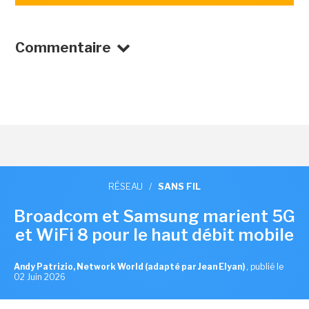
Commentaire
RÉSEAU
/
SANS FIL
Broadcom et Samsung marient 5G
et WiFi 8 pour le haut débit mobile
Andy Patrizio, Network World (adapté par Jean Elyan)
,
publié le
02 Juin 2026