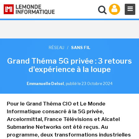
RÉSEAU
/
SANS FIL
Grand Théma 5G privée : 3 retours
d'expérience à la loupe
Emmanuelle Delsol
,
publié le 23 Octobre 2024
Pour le Grand Théma CIO et Le Monde
Informatique consacré à la 5G privée,
Arcelormittal, France Télévisions et Alcatel
Submarine Networks ont été reçus. Au
programme, deux transformations industrielles