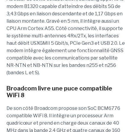
modem B1320 capable d’atteindre des débits 5G de
3,43 Gbps en liaison descendante et de 1,17 Gbps en
liaison montante. Gravé en 5 nm, il intègre aussi un
CPU Arm Cortex A55. Côté connectivité, il supporte
le système multi-antennes 4Rx/2Tx, les interfaces
haut débit USXGMII 5 Gbit/s, PCIe Gen3 et USB 2.0. Le
modem intègre également une fonctionnalité GNSS
compatible avec les communications par satellite
NR-NTN et NB-NTN sur les bandes n255 et n256
(bandes L et S).
Broadcom livre une puce compatible
WiFi 8
De son côté Broadcom propose son SoC BCM6776
compatible WiFi 8. Il intègre un processeur Arm
quadricœur et prend en charge deux canaux de 40
MHz dans la bande 2,4 GHz et quatre canaux de 160