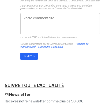
Renseignez votre email pour être prévenu d'un nouveau commentaire
Pour tout savoir sur la manière dont nous traitons vos données
personnelles, consultez notre
Charte de Confidentialité.
Le code HTML est interdit dans les commentaires
Ce site est protégé par reCAPTCHA et Google -
Politique de
confidentialité
-
Conditions d'utilisation
SUIVRE TOUTE L'ACTUALITÉ
Newsletter
Recevez notre newsletter comme plus de 50 000