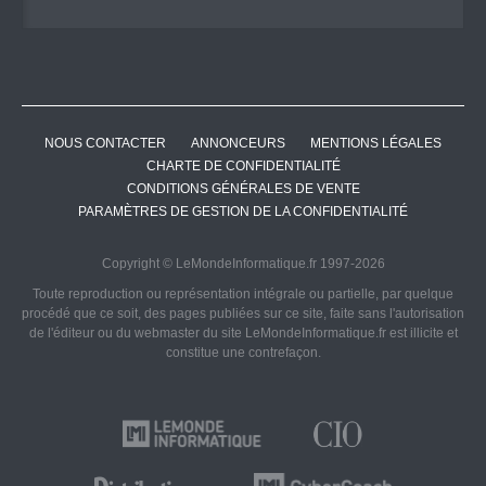
NOUS CONTACTER
ANNONCEURS
MENTIONS LÉGALES
CHARTE DE CONFIDENTIALITÉ
CONDITIONS GÉNÉRALES DE VENTE
PARAMÈTRES DE GESTION DE LA CONFIDENTIALITÉ
Copyright © LeMondeInformatique.fr 1997-2026
Toute reproduction ou représentation intégrale ou partielle, par quelque
procédé que ce soit, des pages publiées sur ce site, faite sans l'autorisation
de l'éditeur ou du webmaster du site LeMondeInformatique.fr est illicite et
constitue une contrefaçon.