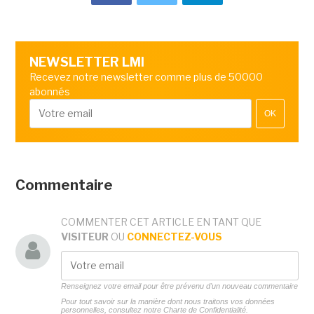
NEWSLETTER LMI
Recevez notre newsletter comme plus de 50000
abonnés
OK
Commentaire
COMMENTER CET ARTICLE EN TANT QUE
VISITEUR
OU
CONNECTEZ-VOUS
Renseignez votre email pour être prévenu d'un nouveau commentaire
Pour tout savoir sur la manière dont nous traitons vos données
personnelles, consultez notre
Charte de Confidentialité.