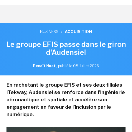
BUSINESS
/
ACQUISITION
Le groupe EFIS passe dans le giron
d'Audensiel
Benoît Huet
,
publié le 08 Juillet 2026
En rachetant le groupe EFIS et ses deux filiales
iTekway, Audensiel se renforce dans l'ingénierie
aéronautique et spatiale et accélère son
engagement en faveur de l'inclusion par le
numérique.