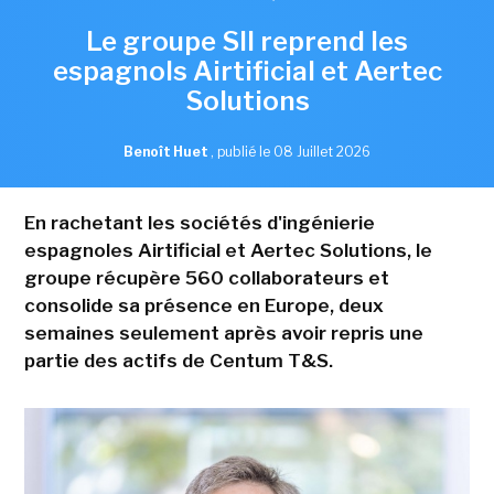
Le groupe SII reprend les
espagnols Airtificial et Aertec
Solutions
Benoît Huet
,
publié le 08 Juillet 2026
En rachetant les sociétés d'ingénierie
espagnoles Airtificial et Aertec Solutions, le
groupe récupère 560 collaborateurs et
consolide sa présence en Europe, deux
semaines seulement après avoir repris une
partie des actifs de Centum T&S.