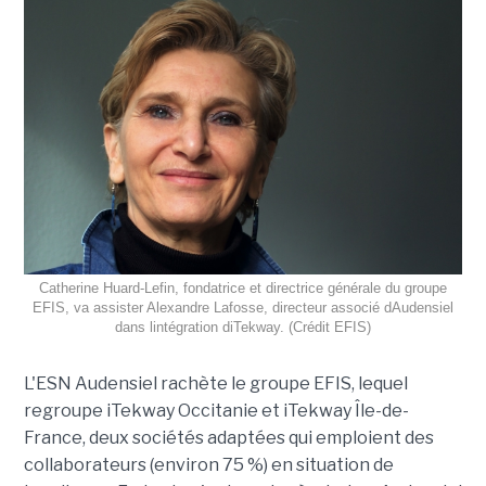
Catherine Huard-Lefin, fondatrice et directrice générale du groupe
EFIS, va assister Alexandre Lafosse, directeur associé dAudensiel
dans lintégration diTekway. (Crédit EFIS)
L'ESN Audensiel rachète le groupe EFIS, lequel
regroupe iTekway Occitanie et iTekway Île-de-
France, deux sociétés adaptées qui emploient des
collaborateurs (environ 75 %) en situation de