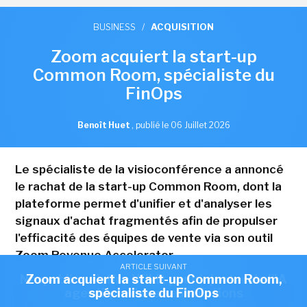
BUSINESS
/
ACQUISITION
Zoom acquiert la start-up
Common Room, spécialiste du
FinOps
Benoît Huet
,
publié le 06 Juillet 2026
Le spécialiste de la visioconférence a annoncé
le rachat de la start-up Common Room, dont la
plateforme permet d'unifier et d'analyser les
signaux d'achat fragmentés afin de propulser
l'efficacité des équipes de vente via son outil
Zoom Revenue Accelerator.
ARTICLE SUIVANT
ARTICLE SUIVANT
Nexpublica s'offre Wikit pour injecter de l'IA
Zoom acquiert la start-up Common Room,
agentique dans ses solutions
spécialiste du FinOps