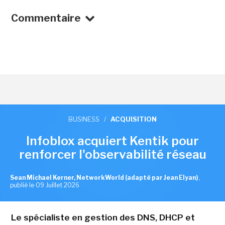
Commentaire
BUSINESS
/
ACQUISITION
Infoblox acquiert Kentik pour
renforcer l'observabilité réseau
Sean Michael Kerner, NetworkWorld (adapté par Jean Elyan)
,
publié le 09 Juillet 2026
Le spécialiste en gestion des DNS, DHCP et