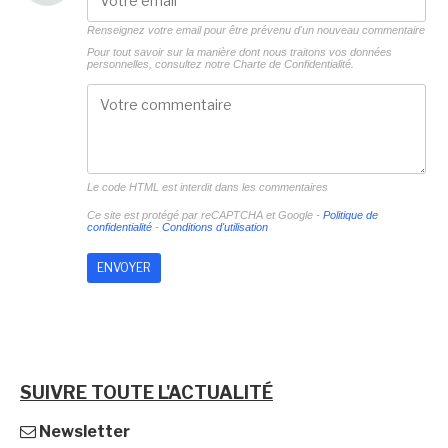
Renseignez votre email pour être prévenu d'un nouveau commentaire
Pour tout savoir sur la manière dont nous traitons vos données
personnelles, consultez notre
Charte de Confidentialité.
Le code HTML est interdit dans les commentaires
Ce site est protégé par reCAPTCHA et Google -
Politique de
confidentialité
-
Conditions d'utilisation
SUIVRE TOUTE L'ACTUALITÉ
Newsletter