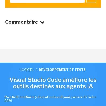
Commentaire
LOGICIEL
/
DÉVELOPPEMENT ET TESTS
Visual Studio Code améliore les
outils destinés aux agents IA
Paul Krill, InfoWorld (adaptation Jean Elyan)
,
publié le 07 Juillet
2026