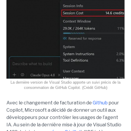
La dernière version de Visual Studio apporte un suivi précis de la
consommation de GitHub Copilot. (Crédit GitHub)
Avec le changement de facturation de
Github
pour
Copilot, Microsoft a décidé de donner un outil aux
développeurs pour contrôler les usages de l’agent
IA. Au sein de la dernière mise à jour de Visual Studio