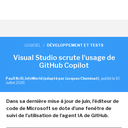
LOGICIEL
/
DÉVELOPPEMENT ET TESTS
Visual Studio scrute l'usage de
GitHub Copilot
Paull Krill, InfoWorld (adapté par Jacques Cheminat)
,
publié le 10
Juillet 2026
Dans sa dernière mise à jour de juin, l'éditeur de
code de Microsoft se dote d'une fenêtre de
suivi de l'utilisation de l'agent IA de GitHub.