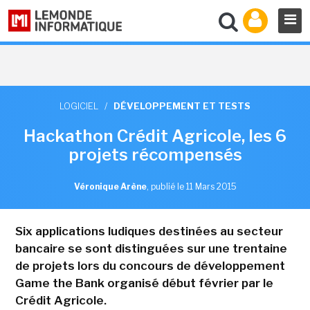
LOGICIEL
/
DÉVELOPPEMENT ET TESTS
Hackathon Crédit Agricole, les 6
projets récompensés
Véronique Arène
,
publié le 11 Mars 2015
Six applications ludiques destinées au secteur
bancaire se sont distinguées sur une trentaine
de projets lors du concours de développement
Game the Bank organisé début février par le
Crédit Agricole.