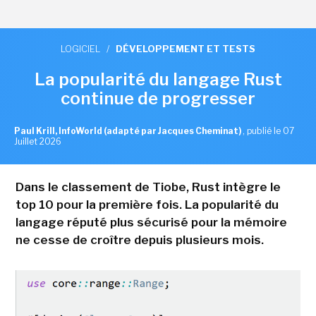
LOGICIEL
/
DÉVELOPPEMENT ET TESTS
La popularité du langage Rust
continue de progresser
Paul Krill, InfoWorld (adapté par Jacques Cheminat)
,
publié le 07
Juillet 2026
Dans le classement de Tiobe, Rust intègre le
top 10 pour la première fois. La popularité du
langage réputé plus sécurisé pour la mémoire
ne cesse de croître depuis plusieurs mois.