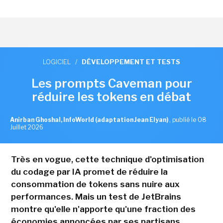
LOGICIEL
/
DÉVELOPPEMENT ET TESTS
Les prompts Caveman pour
réduire les tokens en débat
Anirban Ghoshal, InfoWorld (adaptation Jean Elyan)
,
publié le 08
Juillet 2026
Très en vogue, cette technique d'optimisation
du codage par IA promet de réduire la
consommation de tokens sans nuire aux
performances. Mais un test de JetBrains
montre qu'elle n'apporte qu'une fraction des
économies annoncées par ses partisans.