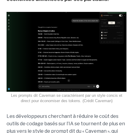
Les prompts dit Caveman se caractérisent par un style concis et
direct pour économiser des tokens. (Crédit Caveman)
Les développeurs cherchant à réduire le coût des
outils de codage basés sur l’IA se tournent de plus en
plus vers le style de prompt dit du « Caveman », qui