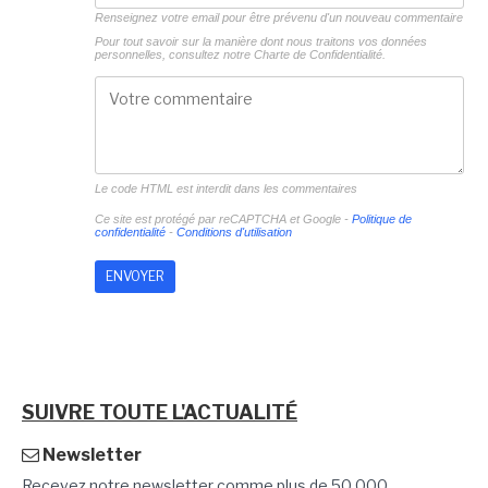
Renseignez votre email pour être prévenu d'un nouveau commentaire
Pour tout savoir sur la manière dont nous traitons vos données
personnelles, consultez notre
Charte de Confidentialité.
Le code HTML est interdit dans les commentaires
Ce site est protégé par reCAPTCHA et Google -
Politique de
confidentialité
-
Conditions d'utilisation
SUIVRE TOUTE L'ACTUALITÉ
Newsletter
Recevez notre newsletter comme plus de 50 000