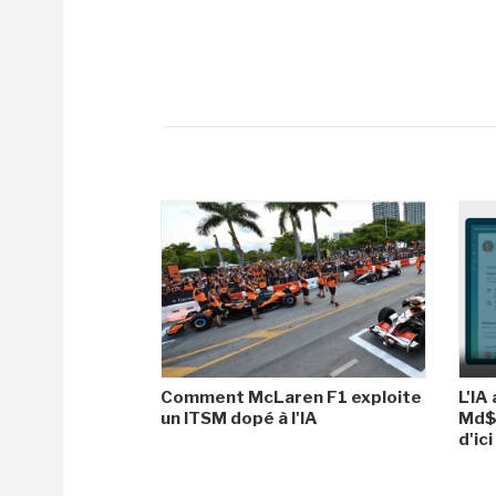
Comment McLaren F1 exploite
L'IA
un ITSM dopé à l'IA
Md$ 
d'ic