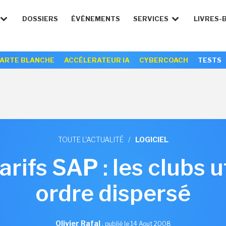
DOSSIERS
ÉVÉNEMENTS
SERVICES
LIVRES-
ARTE BLANCHE
ACCÉLERATEUR IA
CYBERCOACH
TESTS
TOUTE L'ACTUALITÉ
/
LOGICIEL
rifs SAP : les clubs u
ordre dispersé
Olivier Rafal
,
publié le 14 Aout 2008