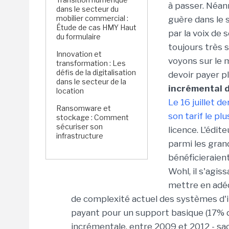
à passer. Néanm
dans le secteur du
mobilier commercial :
guère dans le s
Étude de cas HMY Haut
par la voix de 
du formulaire
toujours très s
Innovation et
voyons sur le 
transformation : Les
défis de la digitalisation
devoir payer plu
dans le secteur de la
incrémental d
location
Le 16 juillet d
Ransomware et
son tarif le pl
stockage : Comment
sécuriser son
licence. L'édit
infrastructure
parmi les gran
bénéficieraient
Wohl, il s'agis
mettre en adéq
de complexité actuel des systèmes d'in
payant pour un support basique (17% du 
incrémentale, entre 2009 et 2012 - sac