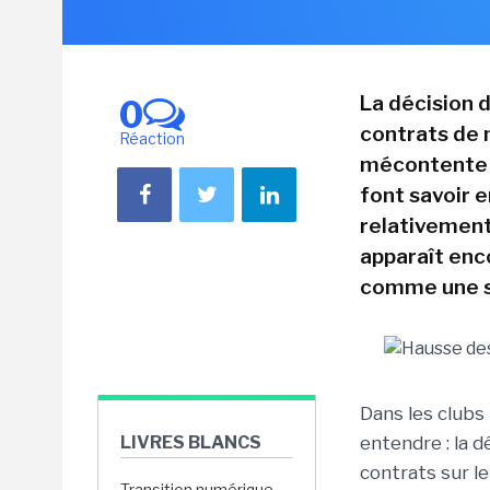
La décision d
0
contrats de 
Réaction
mécontente le
font savoir 
relativement
apparaît enco
comme une si
Dans les clubs 
LIVRES BLANCS
entendre : la d
contrats sur le
Transition numérique