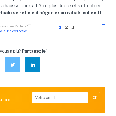
 la hausse pourrait être plus douce et s'effectuer
icain se refuse à négocier un rabais collectif
reur dans l'article?
1
2
3
ous une correction
 vous a plu?
Partagez le !
OK
 50000