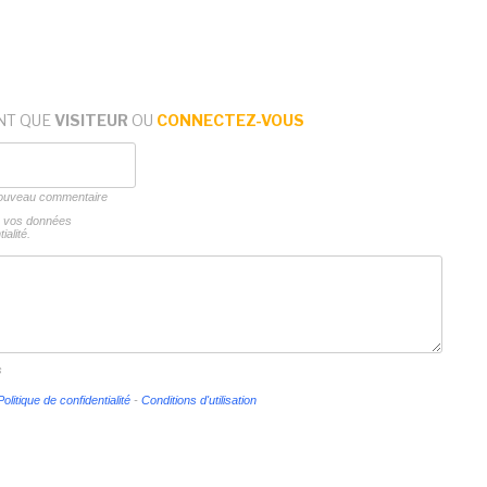
NT QUE
VISITEUR
OU
CONNECTEZ-VOUS
 nouveau commentaire
ns vos données
ialité.
s
Politique de confidentialité
-
Conditions d'utilisation