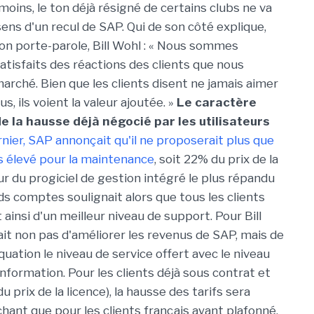
oins, le ton déjà résigné de certains clubs ne va
ens d'un recul de SAP. Qui de son côté explique,
son porte-parole, Bill Wohl : « Nous sommes
atisfaits des réactions des clients que nous
marché. Bien que les clients disent ne jamais aimer
s, ils voient la valeur ajoutée. »
Le caractère
e la hausse déjà négocié par les utilisateurs
ernier, SAP annonçait qu'il ne proposerait plus que
us élevé pour la maintenance
, soit 22% du prix de la
eur du progiciel de gestion intégré le plus répandu
ds comptes soulignait alors que tous les clients
 ainsi d'un meilleur niveau de support. Pour Bill
sait non pas d'améliorer les revenus de SAP, mais de
uation le niveau de service offert avec le niveau
formation. Pour les clients déjà sous contrat et
prix de la licence), la hausse des tarifs sera
hant que pour les clients français ayant plafonné,