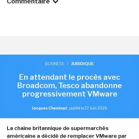
Commentaire
BUSINESS
/
JURIDIQUE
En attendant le procès avec
Broadcom, Tesco abandonne
progressivement VMware
Jacques Cheminat
,
publié le 17 Juin 2026
La chaîne britannique de supermarchés
américaine a décidé de remplacer VMware par