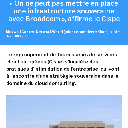
« On ne peut pas mettre en place
une infrastructure souveraine
avec Broadcom », affirme le Cispe
Maxwell Cooter, NetworkWorld (adapté par pierre Khan)
,
publié
le 29 Juin 2026
Le regroupement de fournisseurs de services
cloud européens (Cispe) s'inquiète des
pratiques d'intimidation de l'entreprise, qui vont
à l'encontre d'une stratégie souveraine dans le
domaine du cloud computing.