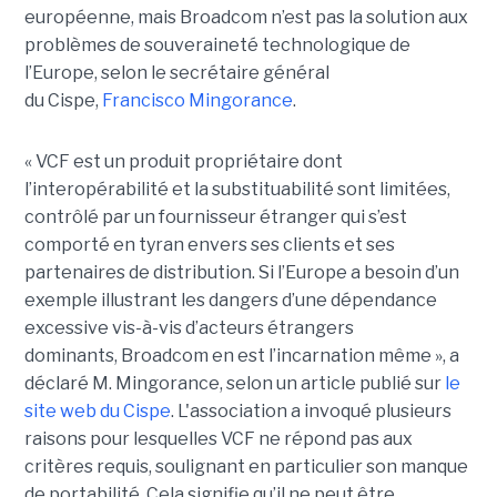
européenne, mais Broadcom n’est pas la solution aux
problèmes de souveraineté technologique de
l’Europe, selon le secrétaire général
du Cispe,
Francisco Mingorance
.
« VCF est un produit propriétaire dont
l’interopérabilité et la substituabilité sont limitées,
contrôlé par un fournisseur étranger qui s’est
comporté en tyran envers ses clients et ses
partenaires de distribution. Si l’Europe a besoin d’un
exemple illustrant les dangers d’une dépendance
excessive vis-à-vis d’acteurs étrangers
dominants, Broadcom en est l’incarnation même », a
déclaré M. Mingorance, selon un article publié sur
le
site web du C
ispe
.
L'association a invoqué plusieurs
raisons pour lesquelles VCF ne répond pas aux
critères requis, soulignant en particulier son manque
de portabilité. Cela signifie qu’il ne peut être