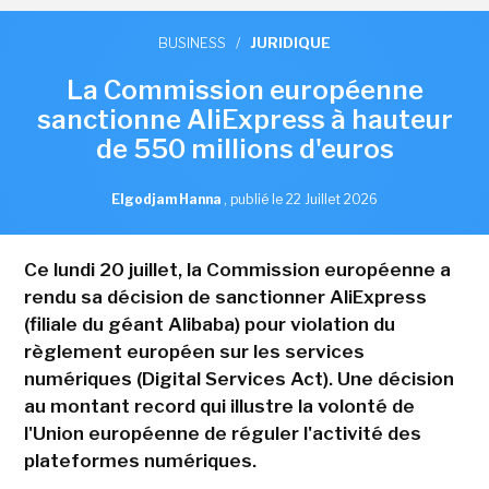
BUSINESS
/
JURIDIQUE
La Commission européenne
sanctionne AliExpress à hauteur
de 550 millions d'euros
Elgodjam Hanna
,
publié le 22 Juillet 2026
Ce lundi 20 juillet, la Commission européenne a
rendu sa décision de sanctionner AliExpress
(filiale du géant Alibaba) pour violation du
règlement européen sur les services
numériques (Digital Services Act). Une décision
au montant record qui illustre la volonté de
l'Union européenne de réguler l'activité des
plateformes numériques.