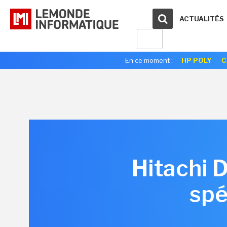
ACTUALITÉS
En ce moment :
HP POLY
C
Hitachi 
spé