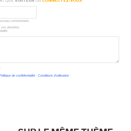
NT QUE
VISITEUR
OU
CONNECTEZ-VOUS
 nouveau commentaire
ns vos données
ialité.
s
Politique de confidentialité
-
Conditions d'utilisation