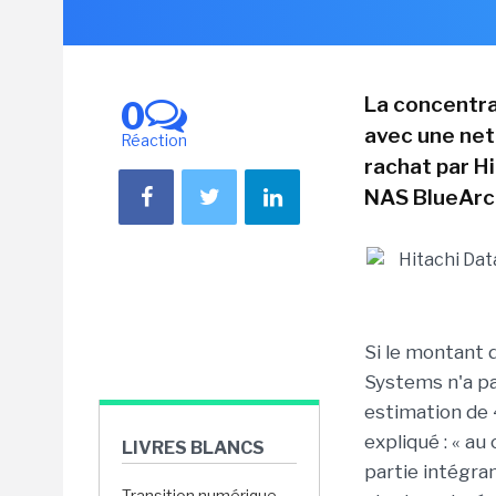
La concentra
0
avec une net
Réaction
rachat par H
NAS BlueArc
Si le montant d
Systems n'a pa
estimation de 
expliqué : « au
LIVRES BLANCS
partie intégran
Transition numérique