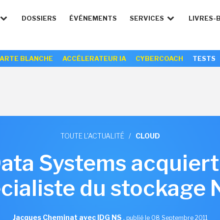
DOSSIERS
ÉVÉNEMENTS
SERVICES
LIVRES-
ARTE BLANCHE
ACCÉLERATEUR IA
CYBERCOACH
TESTS
TOUTE L'ACTUALITÉ
/
CLOUD
Data Systems acquiert
cialiste du stockage
Jacques Cheminat avec IDG NS
,
publié le 08 Septembre 2011