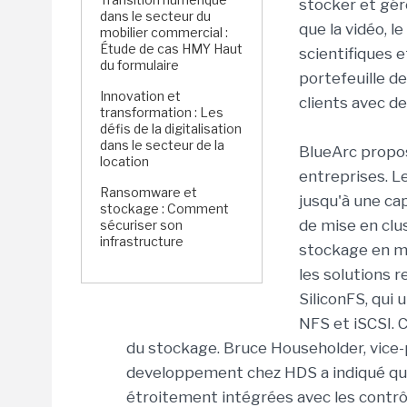
stocker et gér
dans le secteur du
que la vidéo, l
mobilier commercial :
Étude de cas HMY Haut
scientifiques e
du formulaire
portefeuille d
Innovation et
clients avec d
transformation : Les
défis de la digitalisation
dans le secteur de la
BlueArc propo
location
entreprises. 
Ransomware et
jusqu'à une ca
stockage : Comment
de mise en clu
sécuriser son
infrastructure
stockage en m
les solutions 
SiliconFS, qui 
NFS et iSCSI. 
du stockage. Bruce Householder, vice
developpement chez HDS a indiqué que
étroitement intégrées avec les contrô