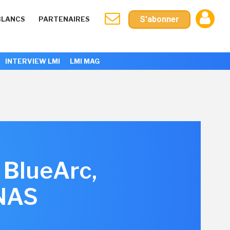
S'abonner
BLANCS
PARTENAIRES
INTERVIEW LMI
LMI MAG
 BlueArc,
 NAS