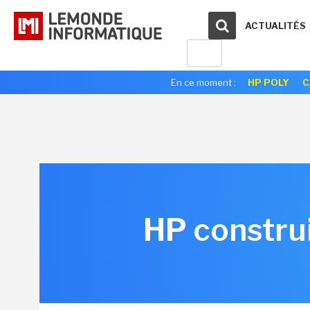
ACTUALITÉS
En ce moment :
HP POLY
C
HP constru