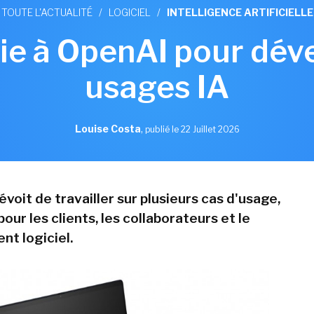
TOUTE L'ACTUALITÉ
/
LOGICIEL
/
INTELLIGENCE ARTIFICIELLE
ie à OpenAI pour dév
usages IA
Louise Costa
,
publié le 22 Juillet 2026
voit de travailler sur plusieurs cas d'usage,
r les clients, les collaborateurs et le
t logiciel.