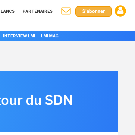
S'abonner
BLANCS
PARTENAIRES
INTERVIEW LMI
LMI MAG
tour du SDN