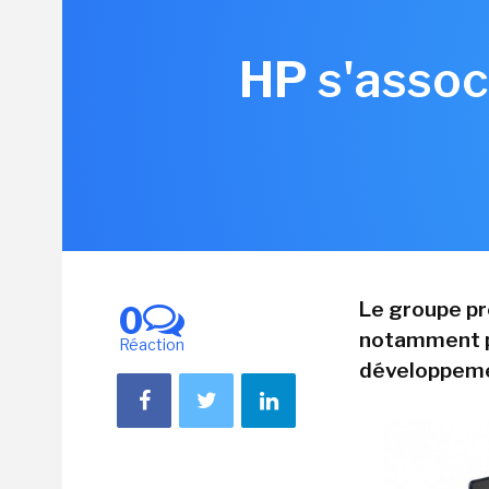
HP s'assoc
Le groupe pré
0
notamment pou
Réaction
développemen