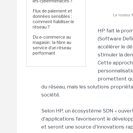
les cybermenaces ?
Flux de paiement et
Le routeur
données sensibles :
comment fiabiliser le
réseau ?
HP fait la pro
Du e-commerce au
(Software Defi
magasin : la fibre au
accélérer le 
service d'un réseau
performant
stimuler la d
Cette approche
personnalisati
promettent que 
du réseau, mais les solutions propriéta
société.
Selon HP, un écosystème SDN « ouver
d'applications favoriseront le développ
et seront une source d'innovations rap