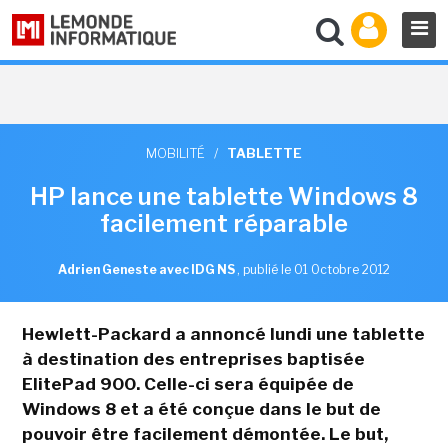
MOBILITÉ
/
TABLETTE
HP lance une tablette Windows 8
facilement réparable
Adrien Geneste avec IDG NS
,
publié le 01 Octobre 2012
Hewlett-Packard a annoncé lundi une tablette
à destination des entreprises baptisée
ElitePad 900. Celle-ci sera équipée de
Windows 8 et a été conçue dans le but de
pouvoir être facilement démontée. Le but,