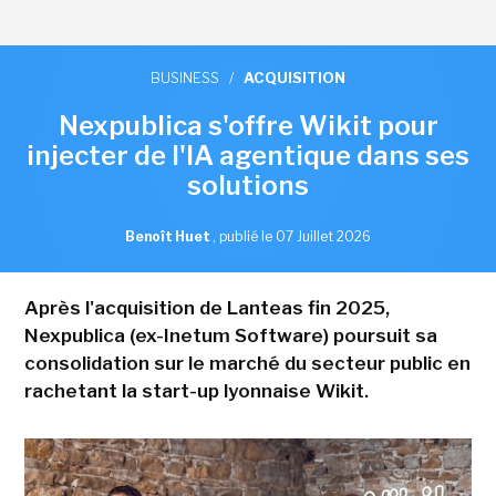
BUSINESS
/
ACQUISITION
Nexpublica s'offre Wikit pour
injecter de l'IA agentique dans ses
solutions
Benoît Huet
,
publié le 07 Juillet 2026
Après l'acquisition de Lanteas fin 2025,
Nexpublica (ex-Inetum Software) poursuit sa
consolidation sur le marché du secteur public en
rachetant la start-up lyonnaise Wikit.