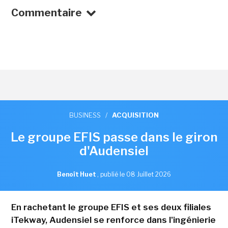
Commentaire
BUSINESS
/
ACQUISITION
Le groupe EFIS passe dans le giron
d'Audensiel
Benoît Huet
,
publié le 08 Juillet 2026
En rachetant le groupe EFIS et ses deux filiales
iTekway, Audensiel se renforce dans l'ingénierie