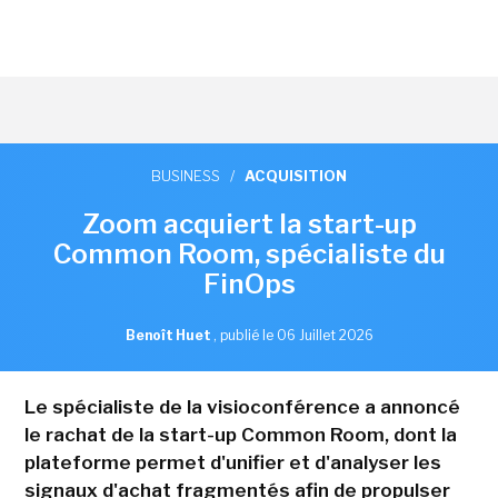
BUSINESS
/
ACQUISITION
Zoom acquiert la start-up
Common Room, spécialiste du
FinOps
Benoît Huet
,
publié le 06 Juillet 2026
Le spécialiste de la visioconférence a annoncé
le rachat de la start-up Common Room, dont la
plateforme permet d'unifier et d'analyser les
signaux d'achat fragmentés afin de propulser