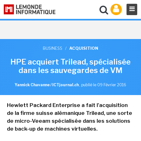
BUSINESS
/
ACQUISITION
HPE acquiert Trilead, spécialisée
dans les sauvegardes de VM
Yannick Chavanne / ICTjournal.ch
,
publié le 09 Février 2016
Hewlett Packard Enterprise a fait l'acquisition
de la firme suisse alémanique Trilead, une sorte
de micro-Veeam spécialisée dans les solutions
de back-up de machines virtuelles.