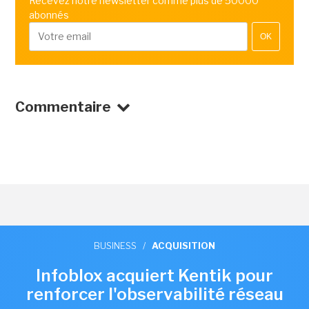
Recevez notre newsletter comme plus de 50000
abonnés
OK
Commentaire
BUSINESS
/
ACQUISITION
Infoblox acquiert Kentik pour
renforcer l'observabilité réseau