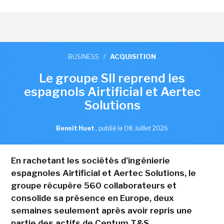
BUSINESS
/
ACQUISITION
Le groupe SII reprend les
espagnols Airtificial et Aertec
Solutions
Benoît Huet
,
publié le 08 Juillet 2026
En rachetant les sociétés d'ingénierie
espagnoles Airtificial et Aertec Solutions, le
groupe récupère 560 collaborateurs et
consolide sa présence en Europe, deux
semaines seulement après avoir repris une
partie des actifs de Centum T&S.