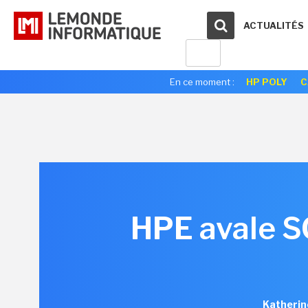
ACTUALITÉS
En ce moment :
HP POLY
C
HPE avale SG
Katherin