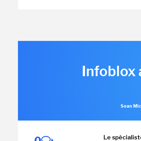
Infoblox
Sean Mic
Le spécialis
0