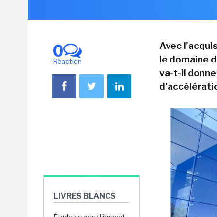
Avec l'acquis
0
le domaine d
Réaction
va-t-il donn
d'accélérati
LIVRES BLANCS
Étude de cas : l'impact