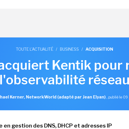
TOUTE L'ACTUALITÉ
/
BUSINESS
/
ACQUISITION
 acquiert Kentik pour 
l'observabilité résea
hael Kerner, NetworkWorld (adapté par Jean Elyan)
,
publié le 09 
te en gestion des DNS, DHCP et adresses IP