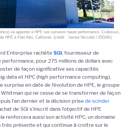
phics) va apporter à HPE ses serveurs haute performance. Ci-dessus,
 de HPE à Palo Alto, Californie. (crédit : James Niccolaï / IDGNS)
rd Enterprise rachète
SGI
, fournisseur de
 performance, pour 275 millions de dollars avec
ooster de façon significative ses capacités
big data et HPC (high performance computing).
re surprise en date de l’évolution de HPE, le groupe
 Whitman qui ne cesse de se transformer de façon
epuis l’an dernier et la décision prise
de scinder
rachat de SGI s’inscrit dans l’objectif de HPE
ela renforcera aussi son activité HPC, un domaine
à très présente et qui continue à croître sur le