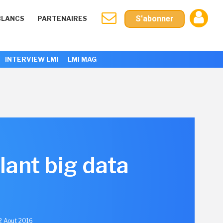
S'abonner
BLANCS
PARTENAIRES
INTERVIEW LMI
LMI MAG
lant big data
12 Aout 2016