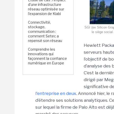
d'une infrastructure
réseau optimisée sur
l'expansion de Kiabi
Connectivité,
stockage,
SGI (ex Silicon Gra
communication :
le siège social
comment Setec a
repensé son réseau
Hewlett Packa
Comprendre les
serveurs haute
innovations qui
façonnent la confiance
l’objectif de b
numérique en Europe
d’analyse des 
C’est la derniè
dirigé par Meg
significative d
l'entreprise en deux
. Annoncé hier, le 
d’étendre ses solutions analytiques. C
sur lequel la firme de Palo Alto est déj