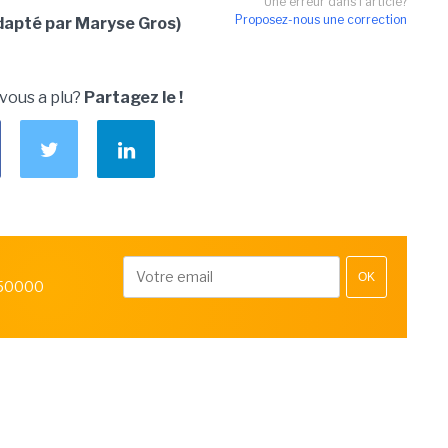
Une erreur dans l'article?
Proposez-nous une correction
dapté par Maryse Gros)
 vous a plu?
Partagez le !
OK
 50000