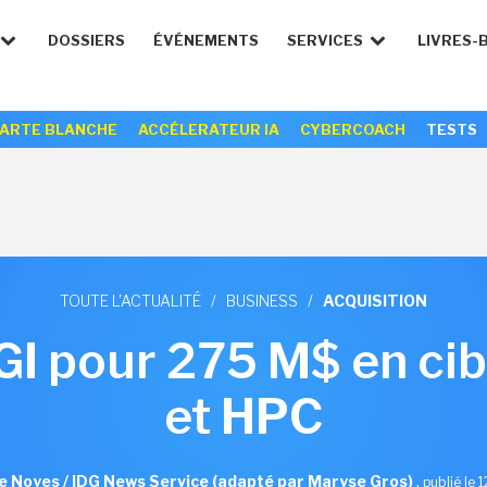
DOSSIERS
ÉVÉNEMENTS
SERVICES
LIVRES-
ARTE BLANCHE
ACCÉLERATEUR IA
CYBERCOACH
TESTS
TOUTE L'ACTUALITÉ
/
BUSINESS
/
ACQUISITION
I pour 275 M$ en cib
et HPC
e Noyes / IDG News Service (adapté par Maryse Gros)
,
publié le 